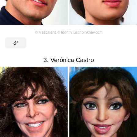
©
Mezcalent
,
©
toonify.justinpinkney.com
3. Verónica Castro