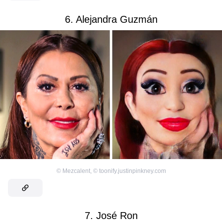
6. Alejandra Guzmán
©
Mezcalent
,
©
toonify.justinpinkney.com
7. José Ron