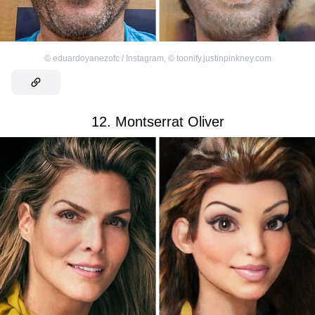
©
eduardoyanezofc / Instagram
,
©
toonify.justinpinkney.com
12. Montserrat Oliver