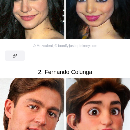
©
Mezcalent
,
©
toonify.justinpinkney.com
2. Fernando Colunga