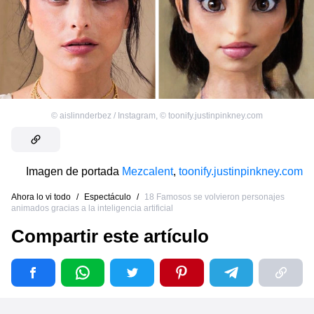
©
aislinnderbez / Instagram
,
©
toonify.justinpinkney.com
Imagen de portada
Mezcalent
,
toonify.justinpinkney.com
Ahora lo vi todo
/
Espectáculo
/
18 Famosos se volvieron personajes
animados gracias a la inteligencia artificial
Compartir este artículo