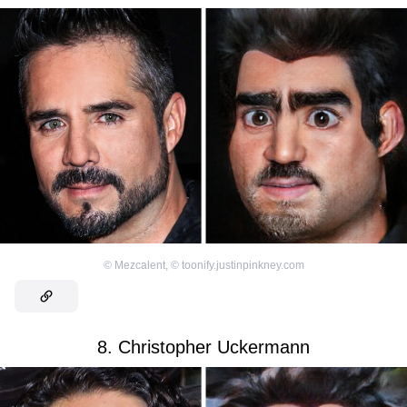
©
Mezcalent
,
©
toonify.justinpinkney.com
8. Christopher Uckermann