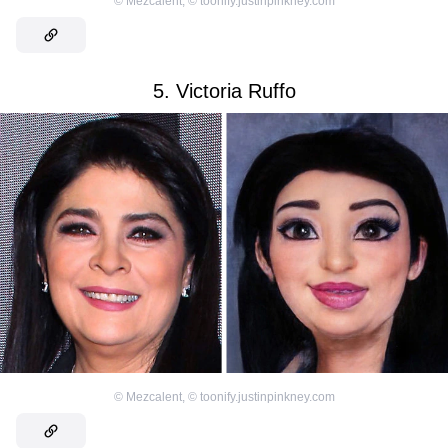
©
Mezcalent
,
©
toonify.justinpinkney.com
5. Victoria Ruffo
©
Mezcalent
,
©
toonify.justinpinkney.com