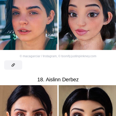
©
macagarciar / Instagram
,
©
toonify.justinpinkney.com
18. Aislinn Derbez