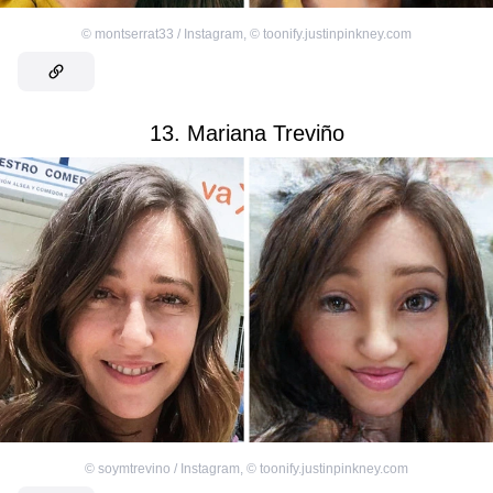
©
montserrat33 / Instagram
,
©
toonify.justinpinkney.com
13. Mariana Treviño
©
soymtrevino / Instagram
,
©
toonify.justinpinkney.com