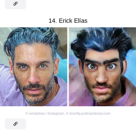
14. Erick Elías
©
erickelias / Instagram
,
©
toonify.justinpinkney.com