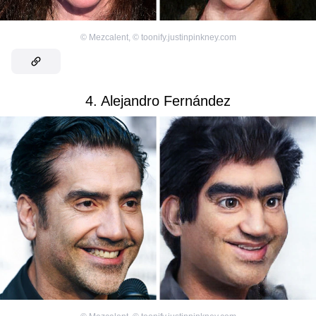
©
Mezcalent
,
©
toonify.justinpinkney.com
4. Alejandro Fernández