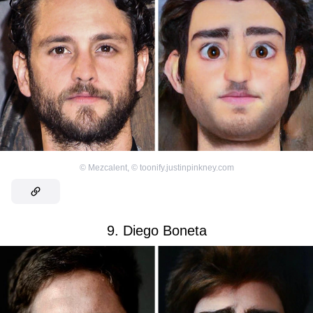
©
Mezcalent
,
©
toonify.justinpinkney.com
9. Diego Boneta