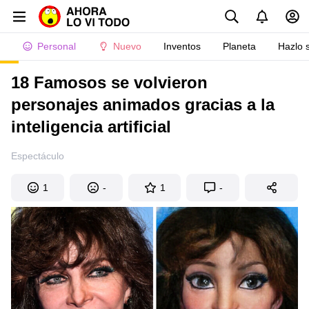
Personal
Nuevo
Inventos
Planeta
Hazlo 
18 Famosos se volvieron
personajes animados gracias a la
inteligencia artificial
Espectáculo
1
-
1
-