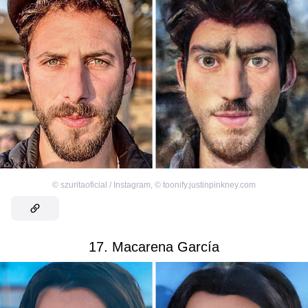
©
szuritaoficial / Instagram
,
©
toonify.justinpinkney.com
17. Macarena García