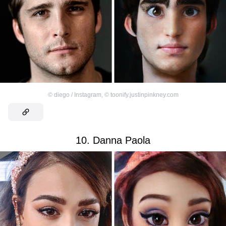
©
diego / Instagram
,
©
toonify.justinpinkney.com
10. Danna Paola