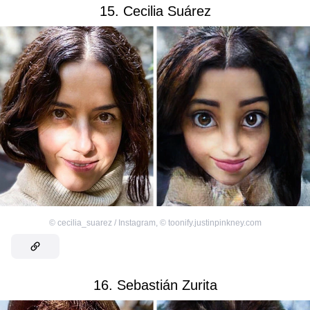
15. Cecilia Suárez
©
cecilia_suarez / Instagram
,
©
toonify.justinpinkney.com
16. Sebastián Zurita