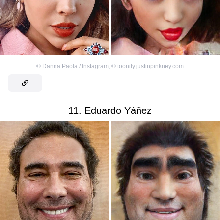
©
Danna Paola / Instagram
,
©
toonify.justinpinkney.com
11. Eduardo Yáñez