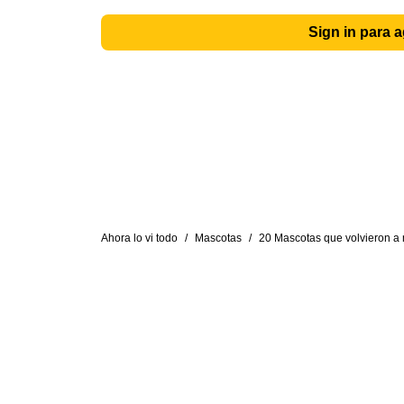
Sign in para 
Ahora lo vi todo
/
Mascotas
/
20 Mascotas que volvieron a 