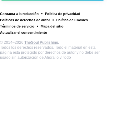
Contacta a la redacción
Política de privacidad
Políticas de derechos de autor
Política de Cookies
Términos de servicio
Mapa del sitio
Actualizar el consentimiento
© 2014–2026
TheSoul Publishing
.
Todos los derechos reservados. Todo el material en esta
página está protegido por derechos de autor y no debe ser
usado sin autorización de Ahora lo vi todo