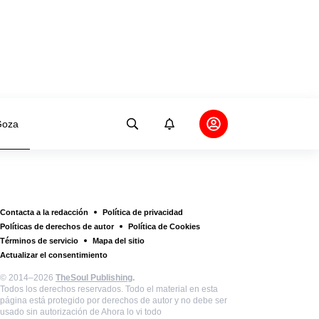
oza
Contacta a la redacción
Política de privacidad
Políticas de derechos de autor
Política de Cookies
Términos de servicio
Mapa del sitio
Actualizar el consentimiento
© 2014–2026
TheSoul Publishing
.
Todos los derechos reservados. Todo el material en esta
página está protegido por derechos de autor y no debe ser
usado sin autorización de Ahora lo vi todo