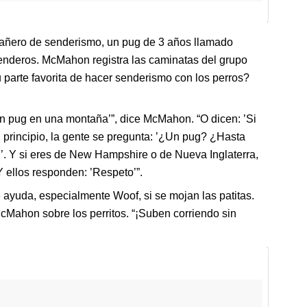
ñero de senderismo, un pug de 3 años llamado
enderos. McMahon registra las caminatas del grupo
u parte favorita de hacer senderismo con los perros?
 un pug en una montaña’”, dice McMahon. “O dicen: ’Si
l principio, la gente se pregunta: ’¿Un pug? ¿Hasta
al’. Y si eres de New Hampshire o de Nueva Inglaterra,
Y ellos responden: ’Respeto’”.
 ayuda, especialmente Woof, si se mojan las patitas.
Mahon sobre los perritos. “¡Suben corriendo sin