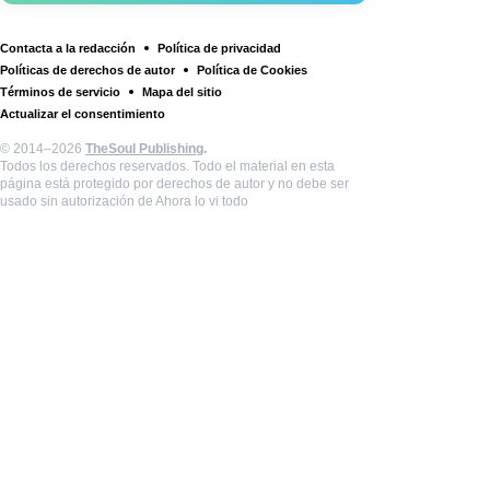
Contacta a la redacción
Política de privacidad
Políticas de derechos de autor
Política de Cookies
Términos de servicio
Mapa del sitio
Actualizar el consentimiento
© 2014–2026
TheSoul Publishing
.
Todos los derechos reservados. Todo el material en esta
página está protegido por derechos de autor y no debe ser
usado sin autorización de Ahora lo vi todo