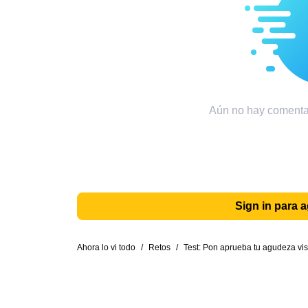
Aún no hay comentar
Sign in para 
Ahora lo vi todo
/
Retos
/
Test: Pon aprueba tu agudeza visu