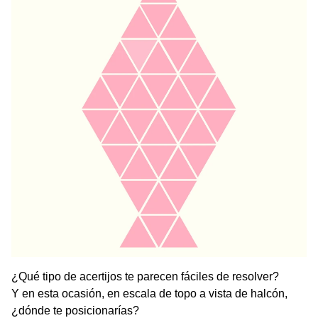
¿Qué tipo de acertijos te parecen fáciles de resolver?
Y en esta ocasión, en escala de topo a vista de halcón,
¿dónde te posicionarías?