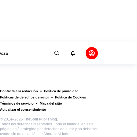
oza
Contacta a la redacción
Política de privacidad
Políticas de derechos de autor
Política de Cookies
Términos de servicio
Mapa del sitio
Actualizar el consentimiento
© 2014–2026
TheSoul Publishing
.
Todos los derechos reservados. Todo el material en esta
página está protegido por derechos de autor y no debe ser
usado sin autorización de Ahora lo vi todo