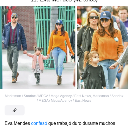
Marksman / Snorlax / MEGA / Mega Agency / East News
,
Marksman / Snorlax
/ MEGA / Mega Agency / East News
Eva Mendes
confesó
que trabajó duro durante muchos