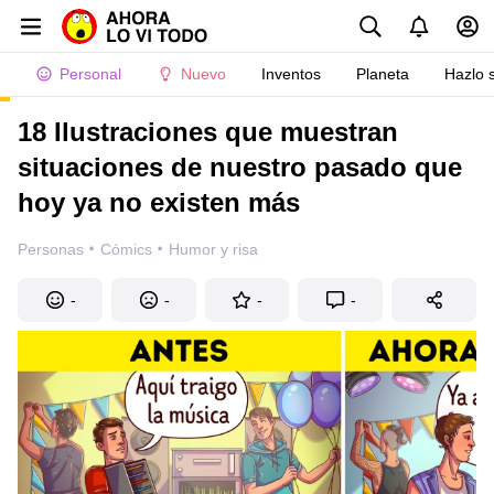
Personal
Nuevo
Inventos
Planeta
Hazlo 
18 Ilustraciones que muestran
situaciones de nuestro pasado que
hoy ya no existen más
·
·
Personas
Cómics
Humor y risa
-
-
-
-