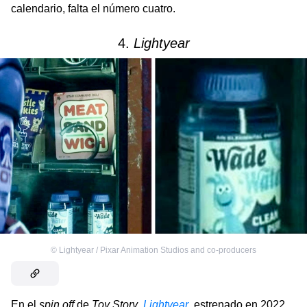
calendario, falta el número cuatro.
4.
Lightyear
©
Lightyear / Pixar Animation Studios and co-producers
En el
spin off
de
Toy Story
,
Lightyear
, estrenado en 2022,