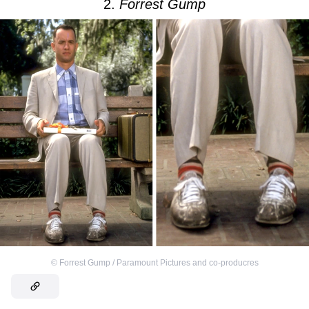
2.
Forrest Gump
©
Forrest Gump / Paramount Pictures and co-producres