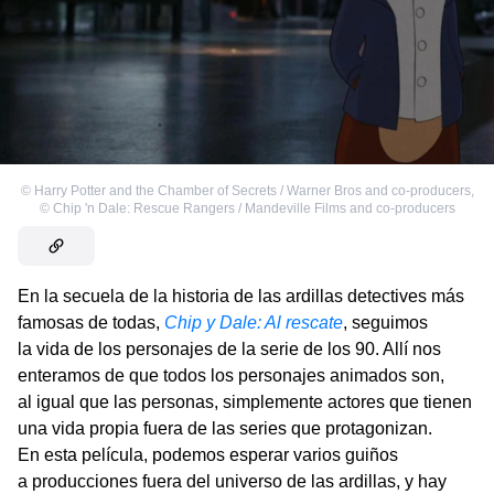
©
Harry Potter and the Chamber of Secrets / Warner Bros and co-producers
,
©
Chip 'n Dale: Rescue Rangers / Mandeville Films and co-producers
En la secuela de la historia de las ardillas detectives más
famosas de todas,
Chip y Dale: Al rescate
, seguimos
la vida de los personajes de la serie de los 90. Allí nos
enteramos de que todos los personajes animados son,
al igual que las personas, simplemente actores que tienen
una vida propia fuera de las series que protagonizan.
En esta película, podemos esperar varios guiños
a producciones fuera del universo de las ardillas, y hay