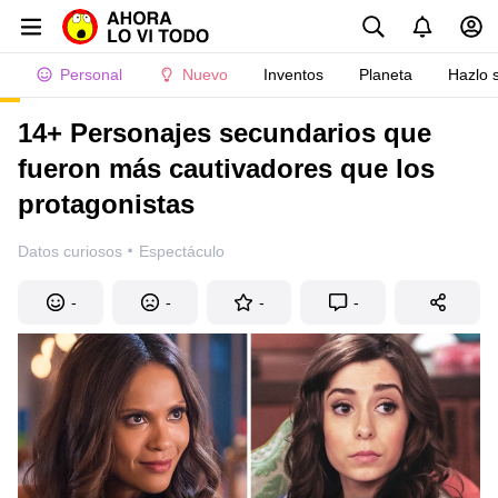
Personal
Nuevo
Inventos
Planeta
Hazlo 
14+ Personajes secundarios que
fueron más cautivadores que los
protagonistas
·
Datos curiosos
Espectáculo
-
-
-
-