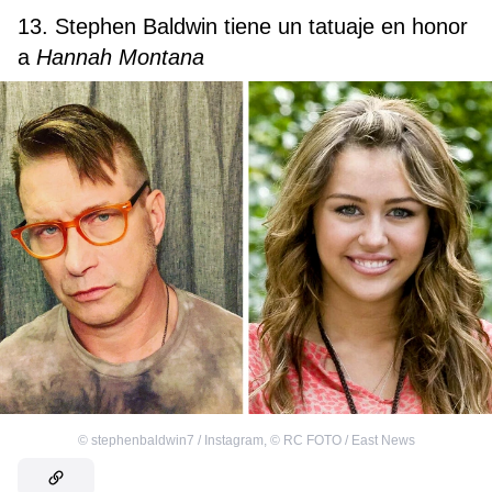
13. Stephen Baldwin tiene un tatuaje en honor
a
Hannah Montana
©
stephenbaldwin7 / Instagram
,
©
RC FOTO / East News