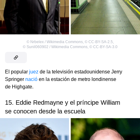
©
Nrbelex / Wikimedia Commons
,
©
CC-BY-SA-2.5
,
©
Sunil060902 / Wikimedia Commons
,
©
CC-BY-SA-3.0
El popular
juez
de la televisión estadounidense Jerry
Springer
nació
en la estación de metro londinense
de Highgate.
15. Eddie Redmayne y el príncipe William
se conocen desde la escuela