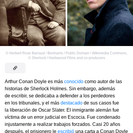
©
Herbert Rose Barraud / Bonhams / Public Domain / Wikimedia Commons
,
©
Sherlock / Hartswood Films and co-producers
Arthur Conan Doyle es más
conocido
como autor de las
historias de Sherlock Holmes. Sin embargo, además
de escribir, se dedicaba a defender a los perdedores
en los tribunales, y el más
destacado
de sus casos fue
la liberación de Oscar Slater. El inmigrante alemán fue
víctima de un error judicial en Escocia. Fue condenado
injustamente a realizar trabajos forzados. Casi 20 años
después, el prisionero le
escribió
una carta a Conan Doyle