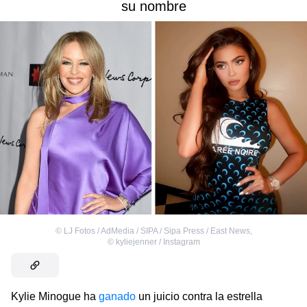
su nombre
©
LJ Fotos / AdMedia / SIPA / Sipa Press / East News
,
©
kyliejenner / Instagram
Kylie Minogue ha
ganado
un juicio contra la estrella