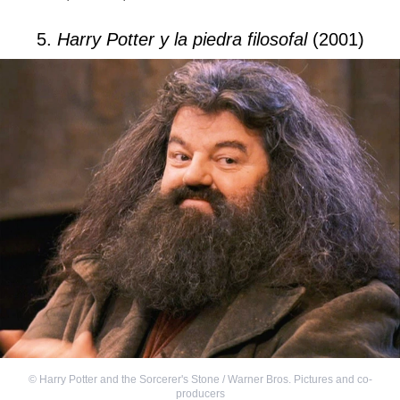
5.
Harry Potter y la piedra filosofal
(2001)
©
Harry Potter and the Sorcerer's Stone / Warner Bros. Pictures and co-
producers