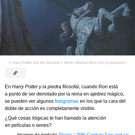
©
Harry Potter and the Sorcerer's Stone / Warner Bros and co-producers
En
Harry Potter y la piedra filosofal
, cuando Ron está
a punto de ser derrotado por la reina en ajedrez mágico,
se pueden ver algunos
fotogramas
en los que la cara del
doble de acción es completamente visible.
¿Qué cosas ilógicas te han llamado la atención
en películas o series?
Imagen de portada
Titanic / 20th Century Fox and co-