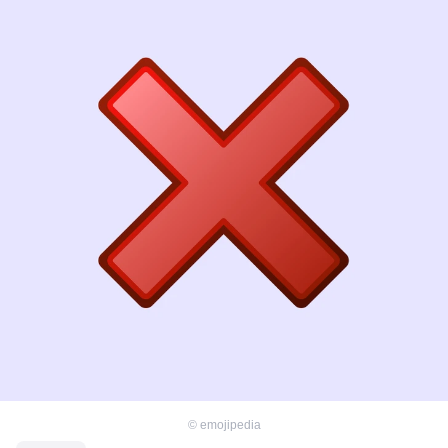
©
emojipedia