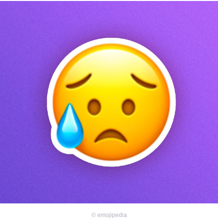
©
emojipedia