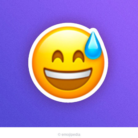
©
emojipedia