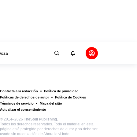
oza
Contacta a la redacción
Política de privacidad
Políticas de derechos de autor
Política de Cookies
Términos de servicio
Mapa del sitio
Actualizar el consentimiento
© 2014–2026
TheSoul Publishing
.
Todos los derechos reservados. Todo el material en esta
página está protegido por derechos de autor y no debe ser
usado sin autorización de Ahora lo vi todo