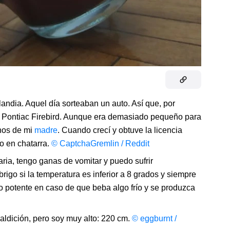
ndia. Aquel día sorteaban un auto. Así que, por
Pontiac Firebird. Aunque era demasiado pequeño para
anos de mi
madre
. Cuando crecí y obtuve la licencia
o en chatarra.
© CaptchaGremlin / Reddit
caria, tengo ganas de vomitar y puedo sufrir
igo si la temperatura es inferior a 8 grados y siempre
o potente en caso de que beba algo frío y se produzca
aldición, pero soy muy alto: 220 cm.
© eggburnt /