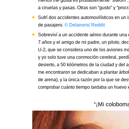
menos me gusta es probablemente “
slalom
”
a ciruelas y pasas. Otras son “gusto” y “procr
Sufrí dos accidentes automovilísticos en un
de pasajero.
© Delanorix/ Reddit
Sobreviví a un accidente aéreo durante una e
7 años y el amigo de mi padre, un piloto, de
U-2, que se considera uno de los aviones más
y yo solo tuve una conmoción cerebral, perdí
desierto, a 50 kilómetros de la ciudad y de
me encontraron se dedicaban a plantar árbol
de arena), y la única razón por la que se des
comprobar cuánto tiempo tardaba un huevo e
“¡Mi coloboma 