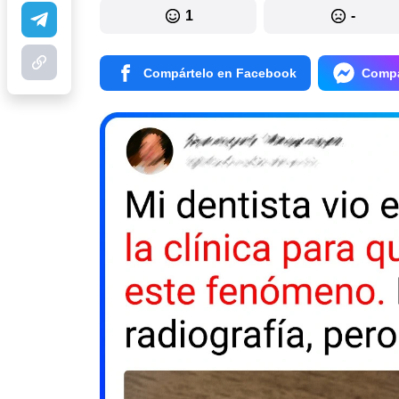
1
-
Compártelo en Facebook
Compá