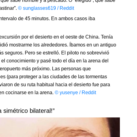
, que sabe horrible y a pescado. O “elegido”, que sabe
astinar”.
© sunglasses619 / Reddit
 intervalo de 45 minutos. En ambos casos iba
xcursión por el desierto en el oeste de China. Tenía
cidió mostrarme los alrededores. Íbamos en un antiguo
 seguros. Pero se estrelló. El piloto no sobrevivió
 el conocimiento y pasé todo el día en la arena del
l aeropuerto más próximo. Las personas que
es (para proteger a las ciudades de las tormentas
viaron de su ruta habitual hacia el desierto fue para
n cocinarse en la arena.
© yusenye / Reddit
simétrico bilateral!”