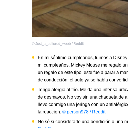
©
Just_a_cultured_weeb / Reddit
En mi séptimo cumpleaños, fuimos a Disneyla
mi cumpleaños, Mickey Mouse me regaló un 
un regalo de este tipo, este fue a parar a m
de conducción, el auto ya se había convertid
Tengo alergia al frío. Me da una intensa urti
de desmayos. No voy sin una chaqueta de abr
llevo conmigo una jeringa con un antialérgic
la reacción.
© person978 / Reddit
No sé si considerarlo una bendición o una m