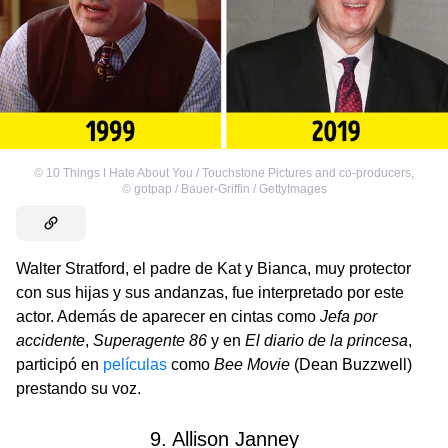
©
10 Things I Hate About You / Touchstone Pictures and co-producers
,
©
gotpap / Bauer-Griffin / GettyImages
Walter Stratford, el padre de Kat y Bianca, muy protector
con sus hijas y sus andanzas, fue interpretado por este
actor. Además de aparecer en cintas como
Jefa por
accidente
,
Superagente 86
y en
El diario de la princesa
,
participó en
películas
como
Bee Movie
(Dean Buzzwell)
prestando su voz.
9. Allison Janney