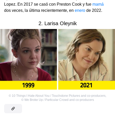
Lopez. En 2017 se casó con Preston Cook y fue
mamá
dos veces, la última recientemente, en
enero
de 2022.
2. Larisa Oleynik
©
10 Things I Hate About You / Touchstone Pictures and co-producers
,
©
We Broke Up / Particular Crowd and co-producers