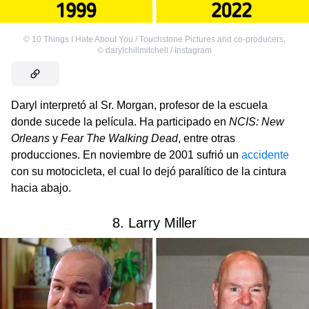
©
10 Things I Hate About You / Touchstone Pictures and co-producers
,
©
darylchillmitchell / Instagram
Daryl interpretó al Sr. Morgan, profesor de la escuela
donde sucede la película. Ha participado en
NCIS: New
Orleans
y
Fear The Walking Dead
, entre otras
producciones. En noviembre de 2001 sufrió un
accidente
con su motocicleta, el cual lo dejó paralítico de la cintura
hacia abajo.
8. Larry Miller