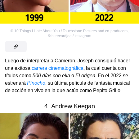
©
10 Things I Hate About You / Touchstone Pictures and co-producers
,
©
hitrecordjoe / Instagram
Luego de interpretar a Cameron, Joseph consiguió hacer
una exitosa
carrera cinematográfica
, la cual cuenta con
títulos como
500 días con ella
o
El origen
. En el 2022 se
estrenará
Pinocho
, su última película de fantasía musical
de acción en vivo en la que actúa como Pepito Grillo.
4. Andrew Keegan