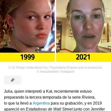
©
10 Things I Hate About You / Touchstone Pictures and co-producers
,
©
missjuliastiles / Instagram
Julia, quien interpretó a Kat, recientemente estuvo
preparando la tercera temporada de la serie
Riviera
,
lo que la llevó a
Argentina
para su grabación, y en 2019
apareció en
Estafadoras de Wall Street
junto con Jennifer