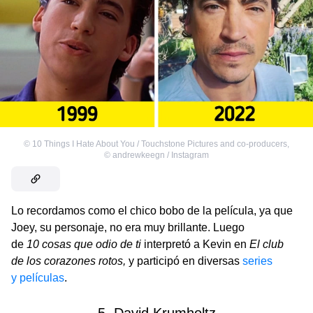
©
10 Things I Hate About You / Touchstone Pictures and co-producers
,
©
andrewkeegn / Instagram
Lo recordamos como el chico bobo de la película, ya que
Joey, su personaje, no era muy brillante. Luego
de
10 cosas que odio de ti
interpretó a Kevin en
El club
de los corazones rotos,
y participó en diversas
series
y películas
.