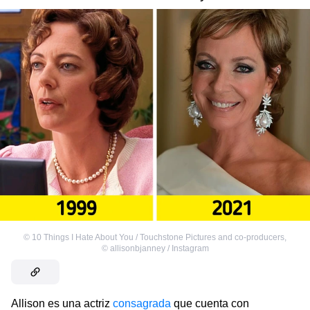
©
10 Things I Hate About You / Touchstone Pictures and co-producers
,
©
allisonbjanney / Instagram
Allison es una actriz
consagrada
que cuenta con