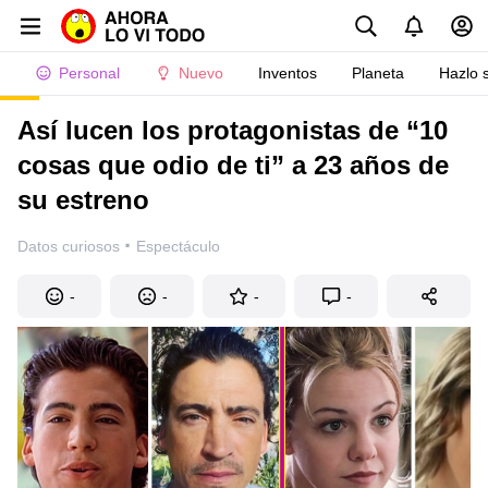
Personal
Nuevo
Inventos
Planeta
Hazlo 
Así lucen los protagonistas de “10
cosas que odio de ti” a 23 años de
su estreno
·
Datos curiosos
Espectáculo
-
-
-
-