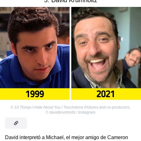
5. David Krumholtz
©
10 Things I Hate About You / Touchstone Pictures and co-producers
,
©
davidkrumholtz / Instagram
David interpretó a Michael, el mejor amigo de Cameron