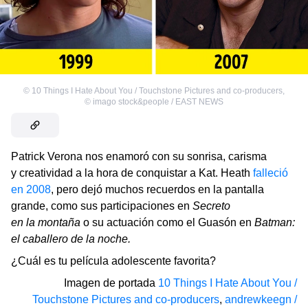
©
10 Things I Hate About You / Touchstone Pictures and co-producers
,
©
imago stock&people / EAST NEWS
Patrick Verona nos enamoró con su sonrisa, carisma
y creatividad a la hora de conquistar a Kat. Heath
falleció
en 2008
, pero dejó muchos recuerdos en la pantalla
grande, como sus participaciones en
Secreto
en la montaña
o su actuación como el Guasón en
Batman:
el caballero de la noche.
¿Cuál es tu película adolescente favorita?
Imagen de portada
10 Things I Hate About You /
Touchstone Pictures and co-producers
,
andrewkeegn /