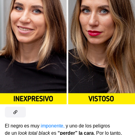
El negro es muy
imponente,
y uno de los peligros
de un
look total black
es
“perder” la cara
. Por lo tanto,