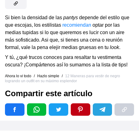
Si bien la densidad de las
pantys
depende del estilo que
que escojas, los estilistas
recomiendan
optar por las
medias tupidas si lo que queremos es lucir con un aire
más sofisticado. Asi que, si tienes una cena o reunión
formal, vale la pena elejir medias gruesas en tu
look
.
Y tú, ¿qué trucos conoces para resaltar tu vestimenta
oscura? ¡Compártenos así lo sumamos a la lista de tips!
Ahora lo vi todo
/
Hazlo simple
/
12 Maneras para vestir de negro
logrando un outfit en su máximo esplendor
Compartir este artículo