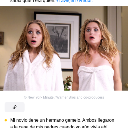
sabía quién era quién.
© awkjen / Reddit
©
New York Minute / Warner Bros and co-producers
Mi novio tiene un hermano gemelo. Ambos llegaron
a la casa de mis padres cuando yo aún vivía ahí,