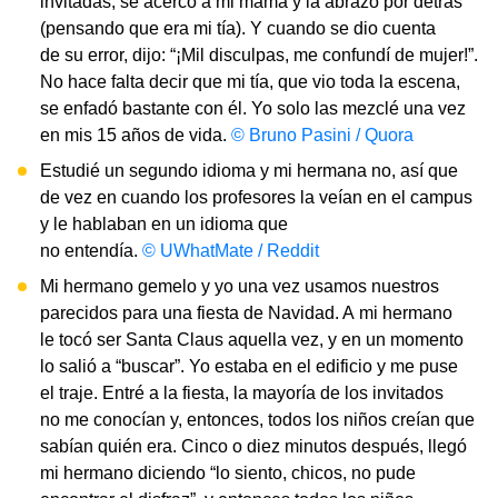
invitadas, se acercó a mi mamá y la abrazó por detrás
(pensando que era mi tía). Y cuando se dio cuenta
de su error, dijo: “¡Mil disculpas, me confundí de mujer!”.
No hace falta decir que mi tía, que vio toda la escena,
se enfadó bastante con él. Yo solo las mezclé una vez
en mis 15 años de vida.
© Bruno Pasini / Quora
Estudié un segundo idioma y mi hermana no, así que
de vez en cuando los profesores la veían en el campus
y le hablaban en un idioma que
no entendía.
© UWhatMate / Reddit
Mi hermano gemelo y yo una vez usamos nuestros
parecidos para una fiesta de Navidad. A mi hermano
le tocó ser Santa Claus aquella vez, y en un momento
lo salió a “buscar”. Yo estaba en el edificio y me puse
el traje. Entré a la fiesta, la mayoría de los invitados
no me conocían y, entonces, todos los niños creían que
sabían quién era. Cinco o diez minutos después, llegó
mi hermano diciendo “lo siento, chicos, no pude