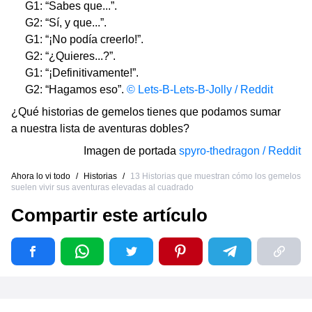
G1: “Sabes que...”.
G2: “Sí, y que...”.
G1: “¡No podía creerlo!”.
G2: “¿Quieres...?”.
G1: “¡Definitivamente!”.
G2: “Hagamos eso”.
© Lets-B-Lets-B-Jolly / Reddit
¿Qué historias de gemelos tienes que podamos sumar
a nuestra lista de aventuras dobles?
Imagen de portada
spyro-thedragon / Reddit
Ahora lo vi todo
/
Historias
/
13 Historias que muestran cómo los gemelos
suelen vivir sus aventuras elevadas al cuadrado
Compartir este artículo