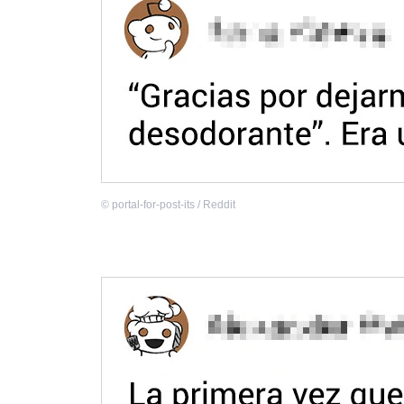
©
portal-for-post-its / Reddit