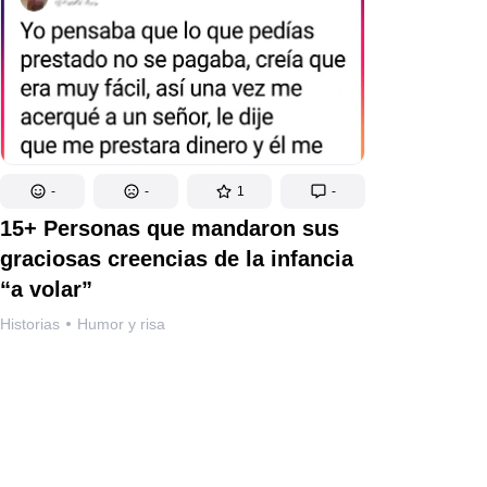
-
-
1
-
15+ Personas que mandaron sus
graciosas creencias de la infancia
“a volar”
Historias
Humor y risa