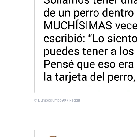
©
Dumbodumbo99 / Reddit