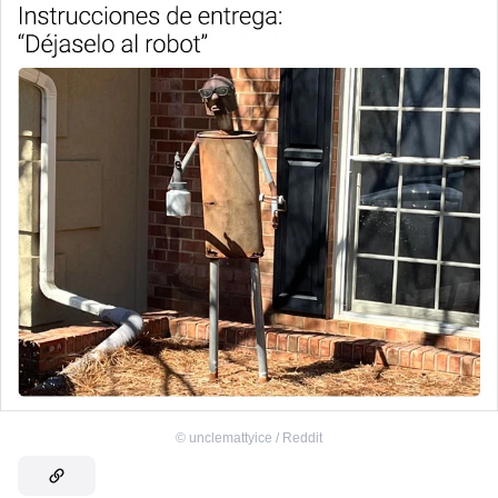
©
unclemattyice / Reddit