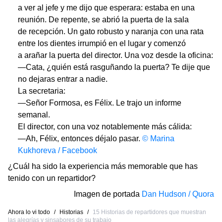
a ver al jefe y me dijo que esperara: estaba en una
reunión. De repente, se abrió la puerta de la sala
de recepción. Un gato robusto y naranja con una rata
entre los dientes irrumpió en el lugar y comenzó
a arañar la puerta del director. Una voz desde la oficina:
—Cata, ¿quién está rasguñando la puerta? Te dije que
no dejaras entrar a nadie.
La secretaria:
—Señor Formosa, es Félix. Le trajo un informe
semanal.
El director, con una voz notablemente más cálida:
—Ah, Félix, entonces déjalo pasar.
© Marina
Kukhoreva / Facebook
¿Cuál ha sido la experiencia más memorable que has
tenido con un repartidor?
Imagen de portada
Dan Hudson / Quora
Ahora lo vi todo
/
Historias
/
15 Historias de repartidores que muestran
las alegrías y sinsabores de su trabajo