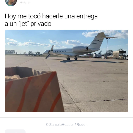
©
SampleHeader / Reddit