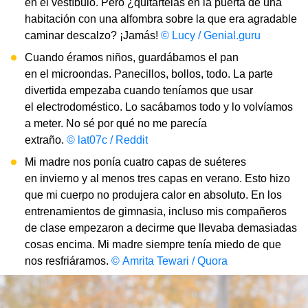
en el vestíbulo. Pero ¿quitártelas en la puerta de una
habitación con una alfombra sobre la que era agradable
caminar descalzo? ¡Jamás!
© Lucy / Genial.guru
Cuando éramos niños, guardábamos el pan
en el microondas. Panecillos, bollos, todo. La parte
divertida empezaba cuando teníamos que usar
el electrodoméstico. Lo sacábamos todo y lo volvíamos
a meter. No sé por qué no me parecía
extraño.
© lat07c / Reddit
Mi madre nos ponía cuatro capas de suéteres
en invierno y al menos tres capas en verano. Esto hizo
que mi cuerpo no produjera calor en absoluto. En los
entrenamientos de gimnasia, incluso mis compañeros
de clase empezaron a decirme que llevaba demasiadas
cosas encima. Mi madre siempre tenía miedo de que
nos resfriáramos.
© Amrita Tewari / Quora