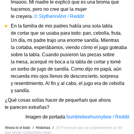
lmaooo. Mi madre le explicó que es una broma que
hacemos, pero no cree que la mujer
le creyera.
© SlytherinAhri / Reddit
En la familia de mis padres había una sola tabla
de cortar que se usaba para todo: pan, cebolla, fruta.
Un día, mi padre trajo una enorme sandía. Mientras
la cortaba, esperábamos, viendo cómo el jugo goteaba
sobre la tabla. Cuando pusieron las piezas sobre
la mesa, acerqué mi boca a la tabla de cortar y tomé
un sorbo de jugo de sandía. Como dijo mi papá, aún
recuerda mis ojos llenos de desconcierto, sorpresa
y resentimiento. Al fin y al cabo, el jugo era de cebolla
y sandía.
¿Qué cosas solías hacer de pequeña/o que ahora
te parecen extrañas?
Imagen de portada
bumblebeehunnybee / Reddit
Ahora lo vi todo
/
Historias
/
16 Personas que se sorprendieron al ver
que tenían costumbres raras