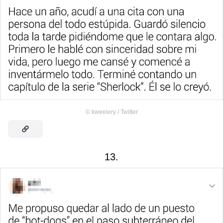
©
kweelery / Twitter
13.