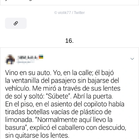
©
violik77 / Twitter
16.