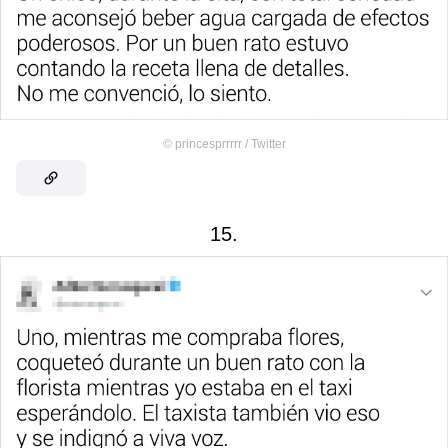
©
princesprrrrr / Twitter
15.