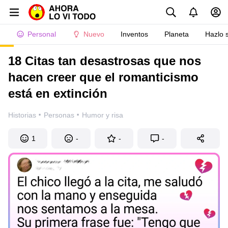
Personal
Nuevo
Inventos
Planeta
Hazlo 
18 Citas tan desastrosas que nos
hacen creer que el romanticismo
está en extinción
·
·
Historias
Personas
Humor y risa
1
-
-
-