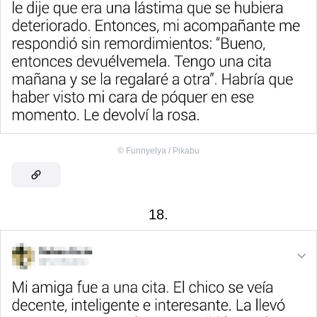
©
Funnyelya / Pikabu
18.