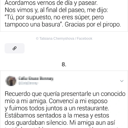
©
Tatsiana Chernyshova / Facebook
8.