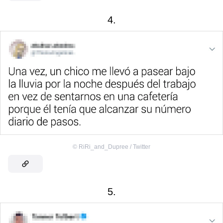
4.
©
RiRi_and_Dupree / Twitter
5.