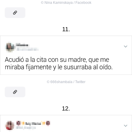
©
Nina Kaminskaya / Facebook
11.
©
666shambala / Twitter
12.