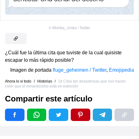
©
Mishka_Umka / Twitter
¿Cuál fue la última cita que tuviste de la cual quisiste
escapar lo más rápido posible?
Imagen de portada
fluge_geheimen / Twitter
,
Emojipedia
Ahora lo vi todo
/
Historias
/
18 Citas tan desastrosas que nos hacen
creer que el romanticismo está en extinción
Compartir este artículo