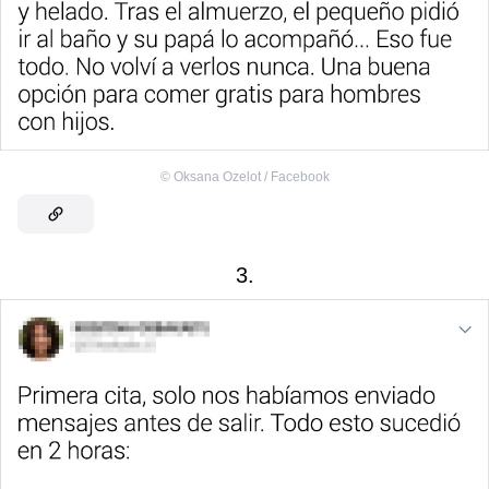
©
Oksana Ozelot / Facebook
3.