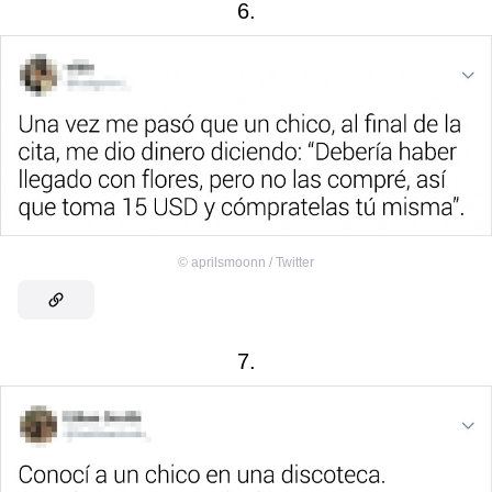
6.
©
aprilsmoonn / Twitter
7.