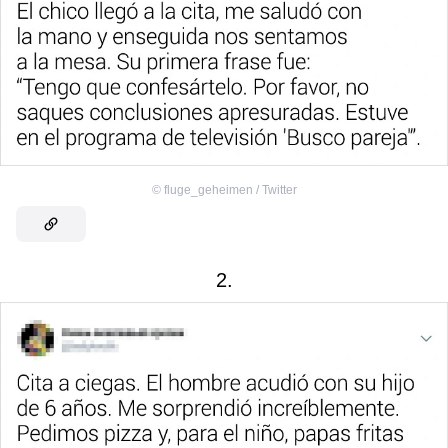
©
fluge_geheimen / Twitter
2.