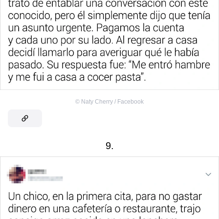
©
Naty Cherry / Facebook
9.