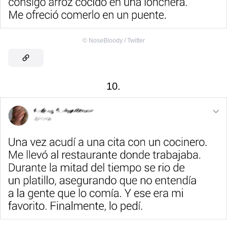
©
NoseBloody / Twitter
10.