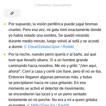
©
NewAfrica / Depositphotos
Por supuesto, la visión periférica puede jugar bromas
crueles. Pero esa vez, mi gata miró exactamente donde
yo había notado una sombra. Se quedó mirando
durante medio minuto, luego volvió al sofá y se acostó
a dormir.
© 1heart1totaleclipse / Reddit
Por la noche, nuestro perro quería ir al baño, así que
tuve que llevarlo afuera. Vi a un hombre grande
caminando hacia nosotros. Me vio y gritó: “¡Ven aquí,
ahora!”. Corrí a casa y cerré con llave, pero él no se iba.
Entonces llegaron algunas personas más, y todas
se precipitaron hacia mi casa gritando. En ese
momento se activó el detector de movimiento,
se encendieron las luces y vi un perro sentado
tontamente en mi porche. No era a mí a quien gritaba
el hombre.
© MrBigTimeJim / Reddit