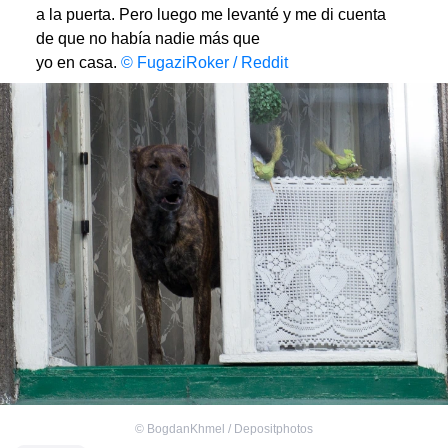
a la puerta. Pero luego me levanté y me di cuenta
de que no había nadie más que
yo en casa.
© FugaziRoker / Reddit
©
BogdanKhmel / Depositphotos