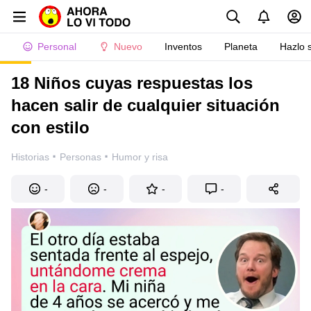
Personal
Nuevo
Inventos
Planeta
Hazlo 
18 Niños cuyas respuestas los
hacen salir de cualquier situación
con estilo
·
·
Historias
Personas
Humor y risa
-
-
-
-