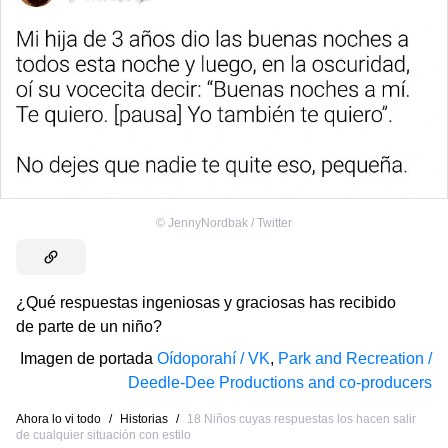
©
JennyNordbak / Twitter
¿Qué respuestas ingeniosas y graciosas has recibido
de parte de un niño?
Imagen de portada
Oídoporahí / VK
,
Park and Recreation /
Deedle-Dee Productions and co-producers
Ahora lo vi todo
/
Historias
/
18 Niños cuyas respuestas los hacen salir
de cualquier situación con estilo