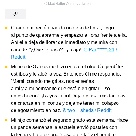
©
MadHatterMommy / Twitter
Cuando mi recién nacida no deja de llorar, llego
al punto de quebrarme y empezar a llorar frente a ella.
Ahí ella deja de llorar de inmediato y me mira con
cara de: “¿Qué te pasa?”, ¡jajaja!.
© Pan*****c21 /
Reddit
Mi hijo de 3 años me hizo enojar el otro día, perdí los
estribos y le alcé la voz. Entonces él me respondió:
“Mami, cuando me gritas, nos enseñas
a mí y a mi hermanito que está bien gritar. Eso
no es bueno”. ¡Rayos, niño! Deja de usar mis tácticas
de crianza en mi contra y déjame tener mi colapso
de agotamiento en paz.
©
two__sheds / Reddit
Mi hijo comenzó el segundo grado esta semana. Hace
un par de semanas la escuela envió postales con
la fecha y hora de una “casa abierta” y el nombre