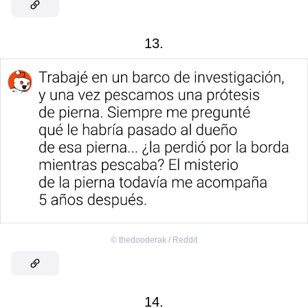
13.
©
thedooderak / Reddit
14.