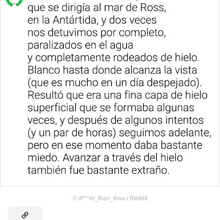
©
d***er_than_thou / Reddit