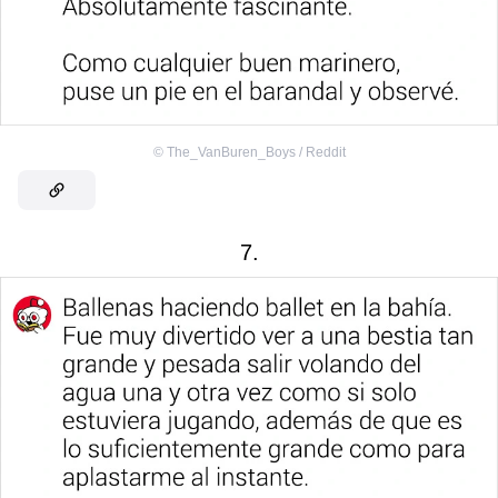
©
The_VanBuren_Boys / Reddit
7.