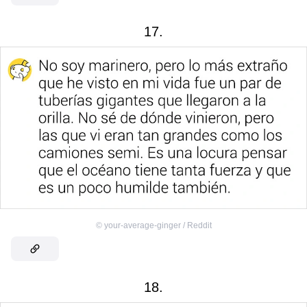
17.
©
your-average-ginger / Reddit
18.