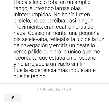
©
FatBeardedSeal / Reddit