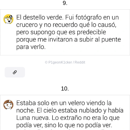
9.
©
P1geonK1cker / Reddit
10.