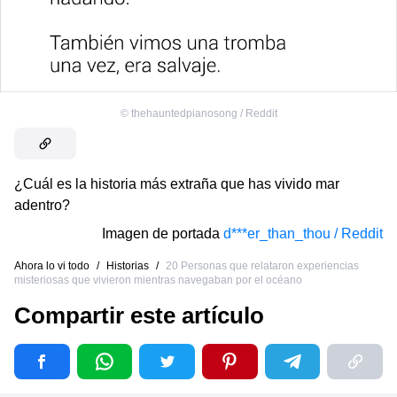
©
thehauntedpianosong / Reddit
¿Cuál es la historia más extraña que has vivido mar
adentro?
Imagen de portada
d***er_than_thou / Reddit
Ahora lo vi todo
/
Historias
/
20 Personas que relataron experiencias
misteriosas que vivieron mientras navegaban por el océano
Compartir este artículo