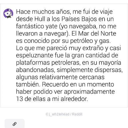
©
j_wh1tehead / Reddit