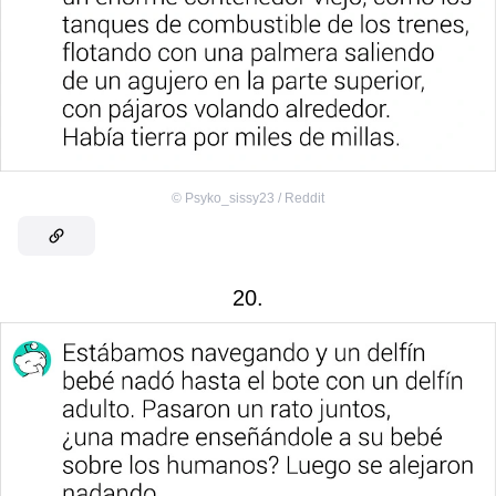
©
Psyko_sissy23 / Reddit
20.