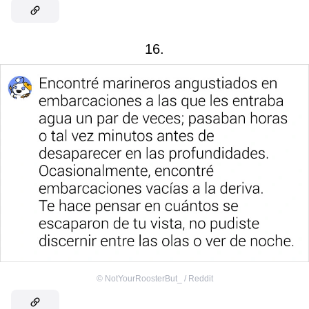
16.
©
NotYourRoosterBut_ / Reddit