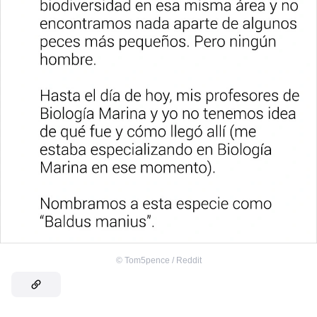
©
Tom5pence / Reddit