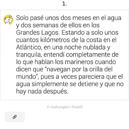
1.
©
nbahungboi / Reddit