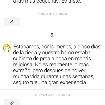
©
SparkleFishy / Reddit
5.
©
O***asCoffeeCup / Reddit