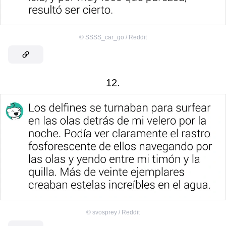
©
SSSS_car_go / Reddit
12.
©
svosprey / Reddit