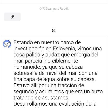
©
73Scamper / Reddit
8.