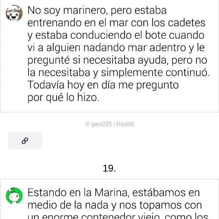
©
geo035 / Reddit
19.