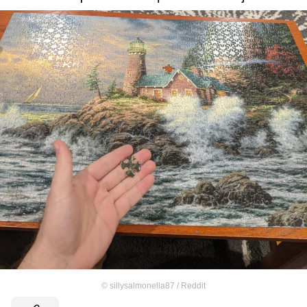
©
sillysalmonella87 / Reddit