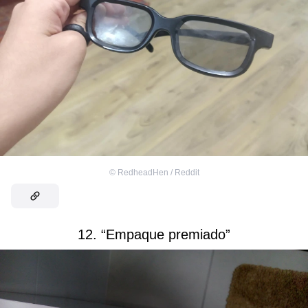
©
RedheadHen / Reddit
12. “Empaque premiado”