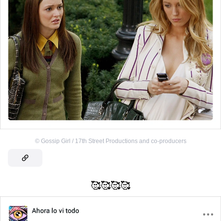
©
Gossip Girl / 17th Street Productions and co-producers
🥰🥰🥰🥰