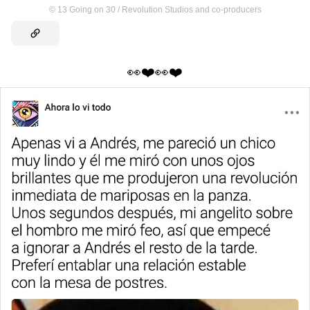
©
13 Going on 30 / Revolution Studios and co-producers
👀❤️👀❤️