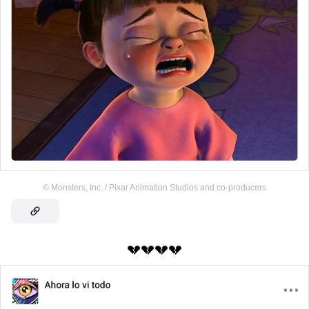
©
Monsters, Inc. / Pixar Animation Studios and co-producers
💔💔💔💔