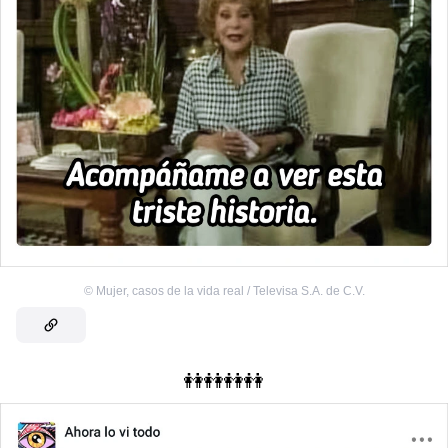
©
Mujer, casos de la vida real / Televisa S.A. de C.V.
👭👭👭👭