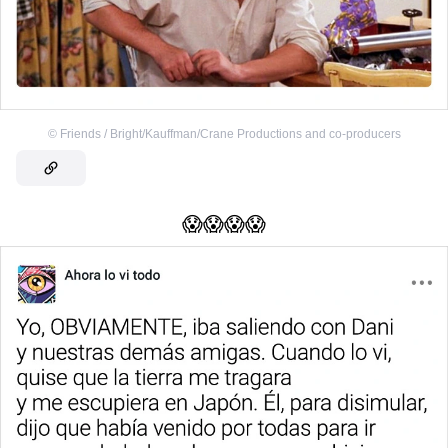
©
Friends / Bright/Kauffman/Crane Productions and co-producers
😱😱😱😱