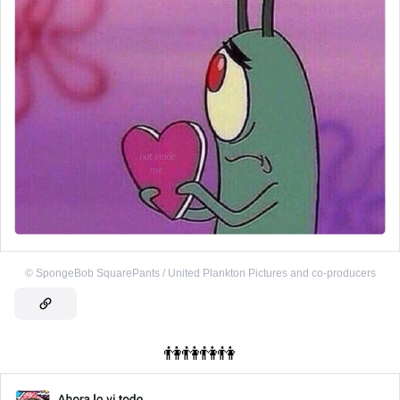
©
SpongeBob SquarePants / United Plankton Pictures and co-producers
👫👫👫👫