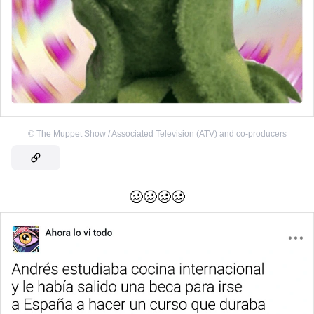
©
The Muppet Show / Associated Television (ATV) and co-producers
🥴🥴🥴🥴