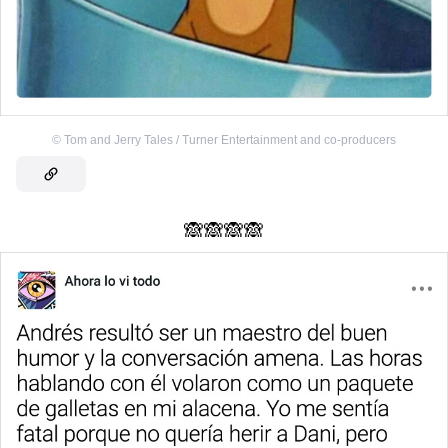
©
Tom and Jerry Tales / Turner Entertainment and co-producers
🙈🙈🙈🙈