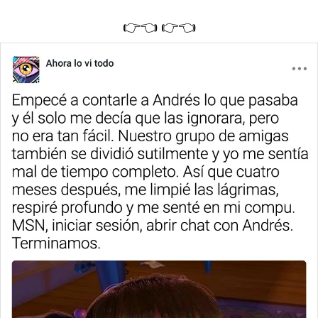
👉👈 👉👈