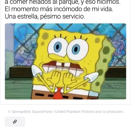
©
SpongeBob SquarePants / United Plankton Pictures and co-producers