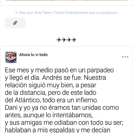
©
Tom and Jerry Tales / Turner Entertainment and co-producers
✈️✈️✈️✈️