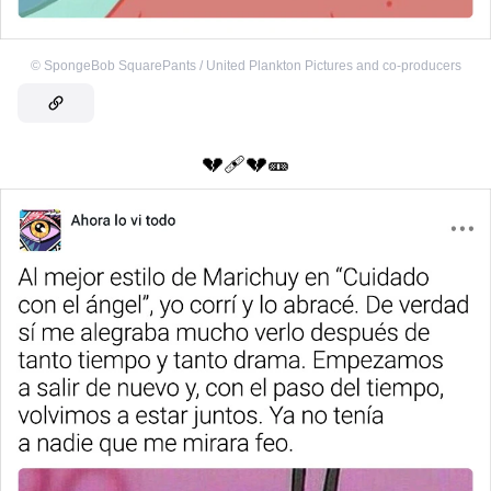
©
SpongeBob SquarePants / United Plankton Pictures and co-producers
💔🩹💔️‍🩹