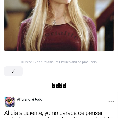
©
Mean Girls / Paramount Pictures and co-producers
🖥️🖥️🖥️🖥️