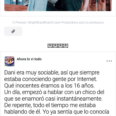
©
Friends / Bright/Kauffman/Crane Productions and co-producers
💌💌💌💌