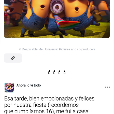
©
Despicable Me / Universal Pictures and co-producers
💄💄💄💄