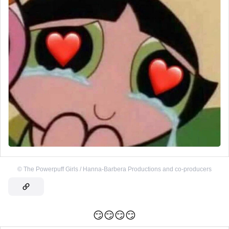
©
The Powerpuff Girls / Hanna-Barbera Productions and co-producers
😏😏😏😏