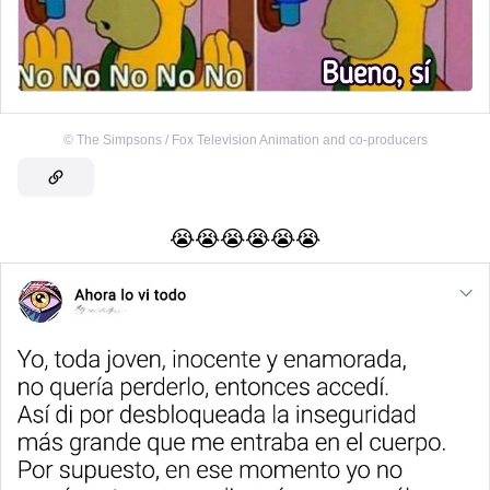
©
The Simpsons / Fox Television Animation and co-producers
😭😭😭😭😭😭