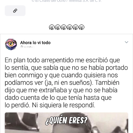
©
El Chavo del Ocho / Televisa S.A. de C.V.
🥱🥱🥱🥱🥱🥱