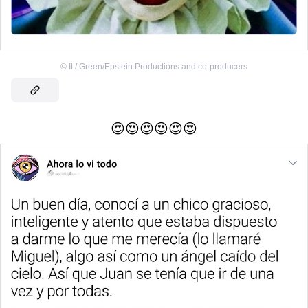
©
It / Green/Epstein Productions and co-producers
😍😍😍😍😍😍