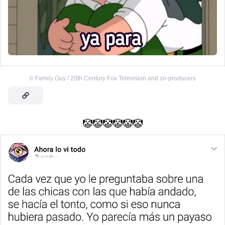
©
Family Guy / 20th Century Fox Television and co-producers
🤡🤡🤡🤡🤡🤡