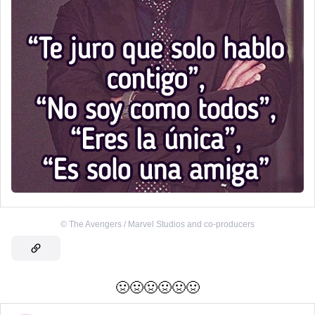
©
The Avengers / Marvel Studios and co-producers
🤢🤢🤢🤢🤢🤢