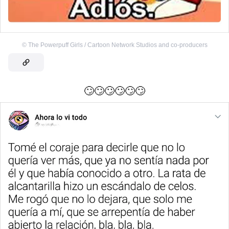
©
The Powerpuff Girls / Cartoon Network Studios and co-producers
🙄🙄🙄🙄🙄🙄