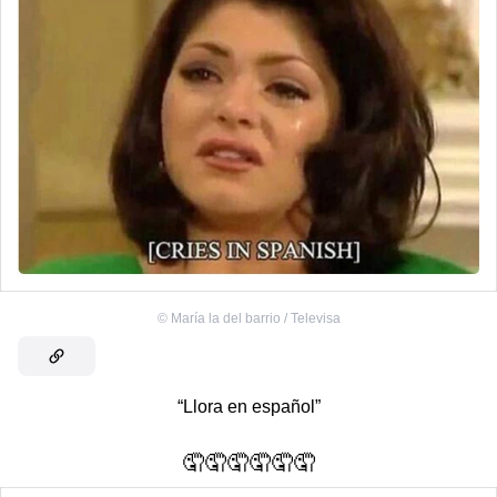
©
María la del barrio / Televisa
“Llora en español”
🤦🤦🤦🤦🤦🤦