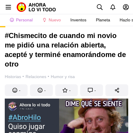
Personal
Nuevo
Inventos
Planeta
Hazlo 
#Chismecito de cuando mi novio
me pidió una relación abierta,
acepté y terminé enamorándome de
otro
·
·
Historias
Relaciones
Humor y risa
-
-
-
-