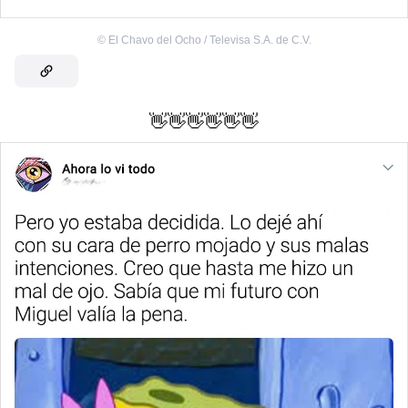
©
El Chavo del Ocho / Televisa S.A. de C.V.
👋👋👋👋👋👋