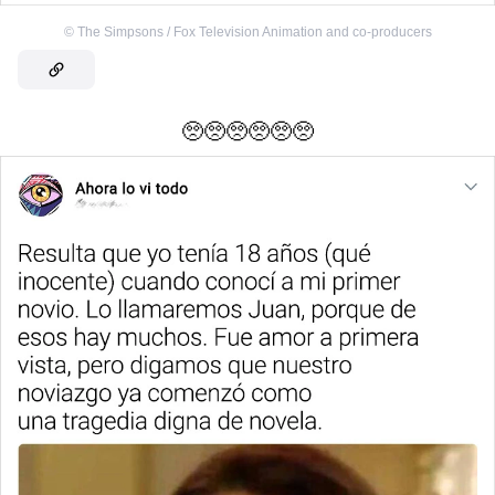
©
The Simpsons / Fox Television Animation and co-producers
🥺🥺🥺🥺🥺🥺