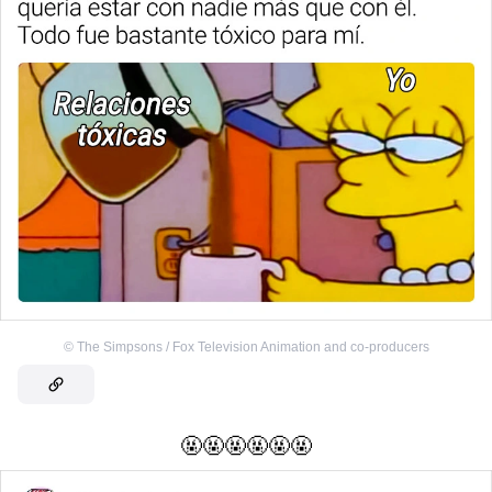
©
The Simpsons / Fox Television Animation and co-producers
🤬🤬🤬🤬🤬🤬