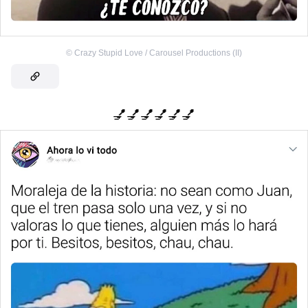
©
Crazy Stupid Love / Carousel Productions (II)
💅💅💅💅💅💅