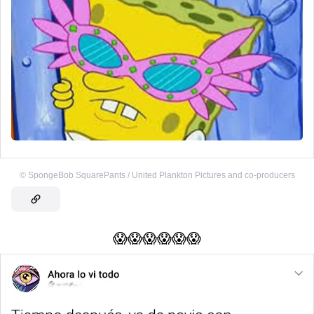
©
SpongeBob SquarePants / United Plankton Pictures and co-producers
😱😱😱😱😱😱