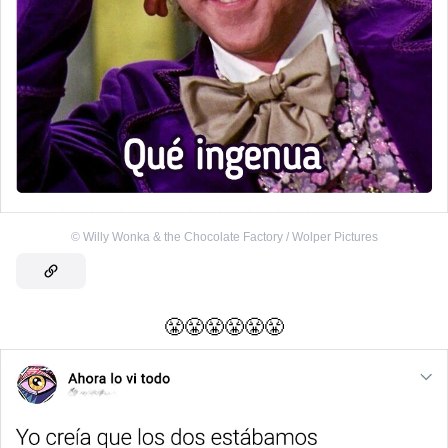
©
Willy Wonka & the Chocolate Factory / Wolper Pictures
😤😤😤😤😤😤