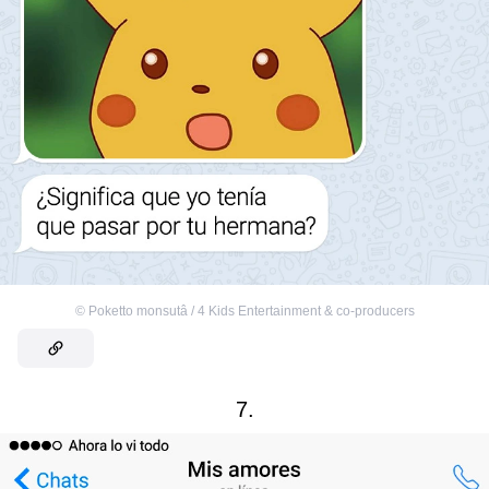
©
Poketto monsutâ / 4 Kids Entertainment & co-producers
7.