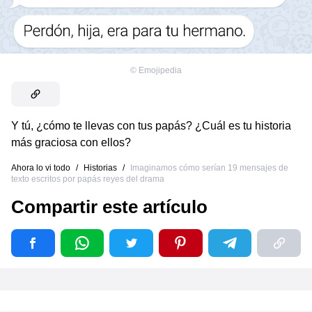
©
Emojipedia
Y tú, ¿cómo te llevas con tus papás? ¿Cuál es tu historia
más graciosa con ellos?
Ahora lo vi todo
/
Historias
/
Imaginamos cómo serían 19 mensajes de
texto escritos por papás reyes del drama
Compartir este artículo