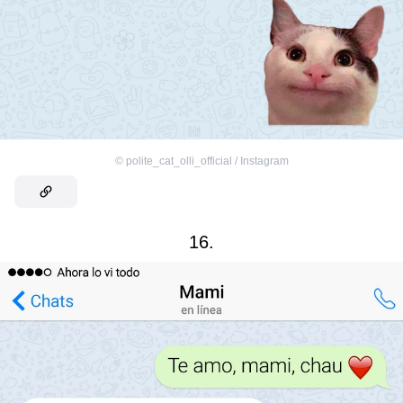
©
polite_cat_olli_official / Instagram
16.