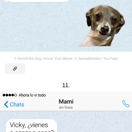
©
Kermit the Dog / Know Your Meme
,
©
JennaMarbles / YouTube
11.