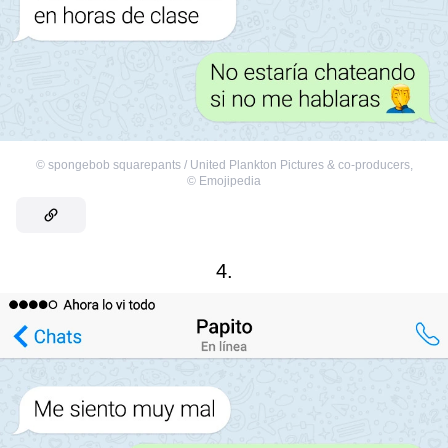
©
spongebob squarepants / United Plankton Pictures & co-producers
,
©
Emojipedia
4.