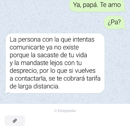
©
Emojipedia