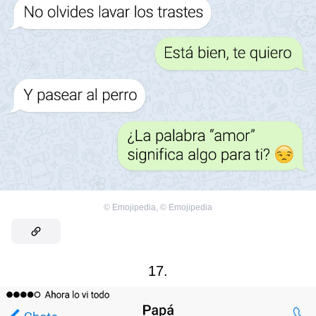
©
Emojipedia
,
©
Emojipedia
17.