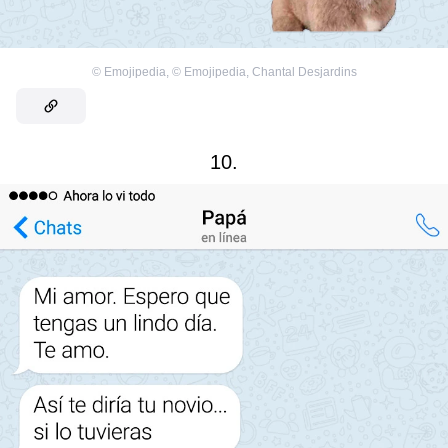
©
Emojipedia
,
©
Emojipedia
,
Chantal Desjardins
10.