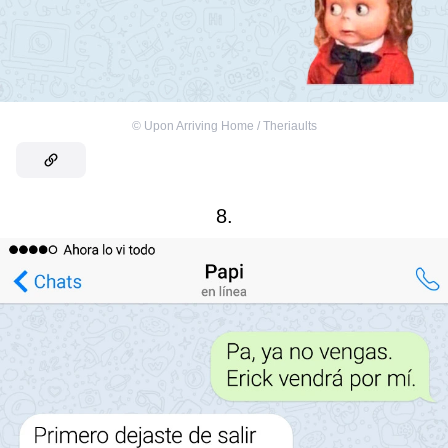
©
Upon Arriving Home / Theriaults
8.