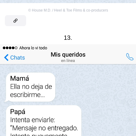
©
House M.D. / Heel & Toe Films & co-producers
13.