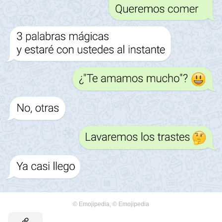
©
Emojipedia
,
©
Emojipedia