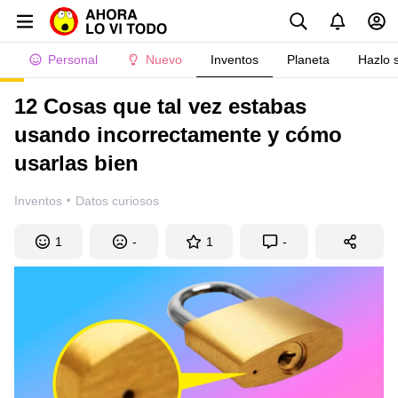
Personal
Nuevo
Inventos
Planeta
Hazlo 
12 Cosas que tal vez estabas
usando incorrectamente y cómo
usarlas bien
·
Inventos
Datos curiosos
1
-
1
-