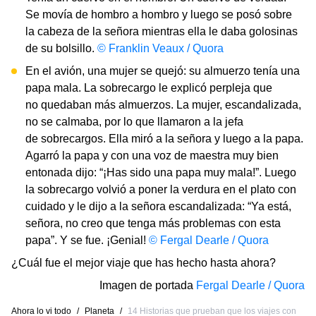
Se movía de hombro a hombro y luego se posó sobre
la cabeza de la señora mientras ella le daba golosinas
de su bolsillo.
© Franklin Veaux / Quora
En el avión, una mujer se quejó: su almuerzo tenía una
papa mala. La sobrecargo le explicó perpleja que
no quedaban más almuerzos. La mujer, escandalizada,
no se calmaba, por lo que llamaron a la jefa
de sobrecargos. Ella miró a la señora y luego a la papa.
Agarró la papa y con una voz de maestra muy bien
entonada dijo: “¡Has sido una papa muy mala!”. Luego
la sobrecargo volvió a poner la verdura en el plato con
cuidado y le dijo a la señora escandalizada: “Ya está,
señora, no creo que tenga más problemas con esta
papa”. Y se fue. ¡Genial!
© Fergal Dearle / Quora
¿Cuál fue el mejor viaje que has hecho hasta ahora?
Imagen de portada
Fergal Dearle / Quora
Ahora lo vi todo
/
Planeta
/
14 Historias que prueban que los viajes con