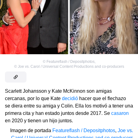
©
Featureflash / Depositphotos
,
©
Joe vs. Carol / Universal Content Productions and co-producers
Scarlett Johansson y Kate McKinnon son amigas
cercanas, por lo que Kate
decidió
hacer que el flechazo
se diera entre su amiga y Colin. Ella los motivó a tener una
primera cita y han estado juntos desde 2017. Se
casaron
en 2020 y tienen un hijo juntos.
Imagen de portada
Featureflash / Depositphotos
,
Joe vs.
Carol / Universal Content Productions and co-producers