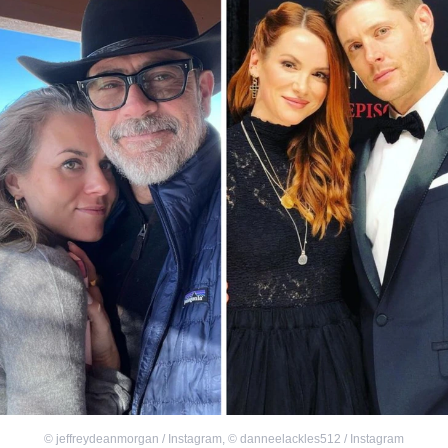
©
jeffreydeanmorgan / Instagram
,
©
danneelackles512 / Instagram