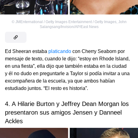
©
JMEnternational / Getty Images Entertainment / Getty Images
,
John
Salangsang/Invision/AP/East News
Ed Sheeran estaba
platicando
con Cherry Seaborn por
mensaje de texto, cuando le dijo: “estoy en Rhode Island,
en una fiesta”, ella dijo que también estaba en la ciudad
y él no dudo en preguntarle a Taylor si podía invitar a una
excompañera de la escuela, ya que ambos habían
estudiado juntos. “El resto es historia”.
4. A Hilarie Burton y Jeffrey Dean Morgan los
presentaron sus amigos Jensen y Danneel
Ackles