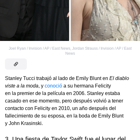
Joel Ryan / Invision / AP / East News
,
Jordan Strauss / Invision / AP / East
News
Stanley Tucci trabajó al lado de Emily Blunt en
El diablo
viste a la moda
, y
conoció
a su hermana Felicity
en la premier de la película en 2006. Stanley estaba
casado en ese momento, pero después volvió a tener
contacto con Felicity en 2010, un año después del
fallecimiento de su esposa, en la boda de Emily Blunt
y John Krasinski.
3. Una fiesta de Taylor Swift fue el lugar del