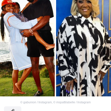
©
gabunion / Instagram
,
©
mspattilabelle / Instagram