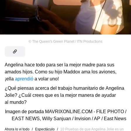
©
The Queen's Green Planet / ITN Productions
Angelina hace todo para ser la mejor madre para sus
amados hijos. Como su hijo Maddox ama los aviones,
¡ella
aprendió
a volar uno!
¿Qué piensas acerca del trabajo humanitario de Angelina
Jolie? ¿Cuál crees que es la mejor manera de ayudar
al mundo?
Imagen de portada
MAVRIXONLINE.COM - FILE PHOTO /
EAST NEWS
,
Willy Sanjuan / Invision / AP / East News
Ahora lo vi todo
/
Espectáculo
/
10 Pruebas de que Angelina Jolie es un