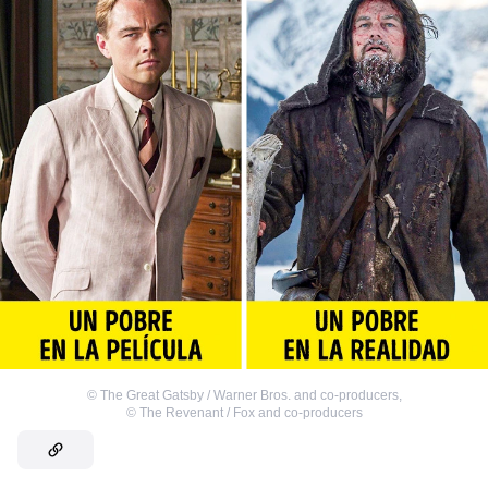
©
The Great Gatsby / Warner Bros. and co-producers
,
©
The Revenant / Fox and co-producers