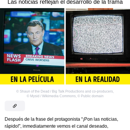
Las noticias reflejan el desarrollo de la trama
©
Shaun of the Dead / Big Talk Productions and co-producers
,
©
Mysid / Wikimedia Commons
,
©
Public domain
Después de la frase del protagonista “¡Pon las noticias,
rápido!”, inmediatamente vemos el canal deseado,