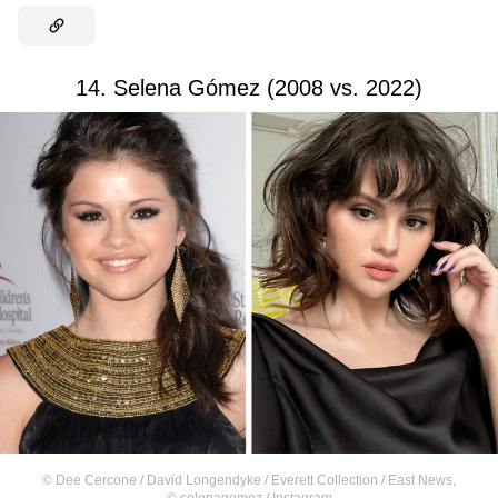
14. Selena Gómez (2008 vs. 2022)
©
Dee Cercone / David Longendyke / Everett Collection / East News
,
©
selenagomez / Instagram