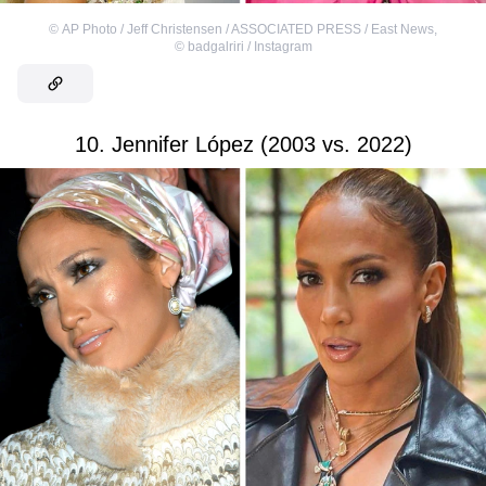
©
AP Photo / Jeff Christensen / ASSOCIATED PRESS / East News
,
©
badgalriri / Instagram
10. Jennifer López (2003 vs. 2022)