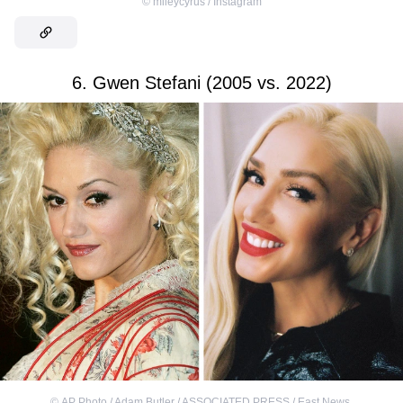
©
mileycyrus / Instagram
6. Gwen Stefani (2005 vs. 2022)
©
AP Photo / Adam Butler / ASSOCIATED PRESS / East News
,