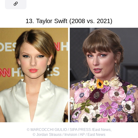
13. Taylor Swift (2008 vs. 2021)
©
MARCOCCHI GIULIO / SIPA PRESS /East News
,
©
Jordan Strauss / Invision / AP / East News