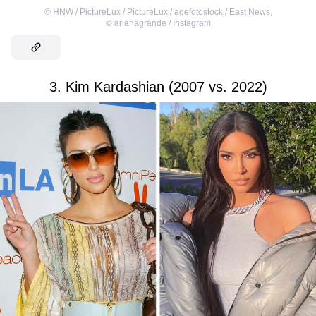
©
HNW / PictureLux / PictureLux / agefotostock / East News
,
©
arianagrande / Instagram
3. Kim Kardashian (2007 vs. 2022)