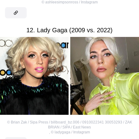
©
ashleesimpsonross / Instagram
12. Lady Gaga (2009 vs. 2022)
©
Brian Zak / Sipa Press / billboard_bz.006 / 0910022341 30053293 / ZAK
BRIAN / SIPA / East News
,
©
ladygaga / Instagram