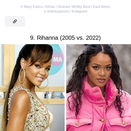
©
Mary Evans / Allstar / Graham Whitby Boot / East News
,
©
britneyspears / Instagram
9. Rihanna (2005 vs. 2022)