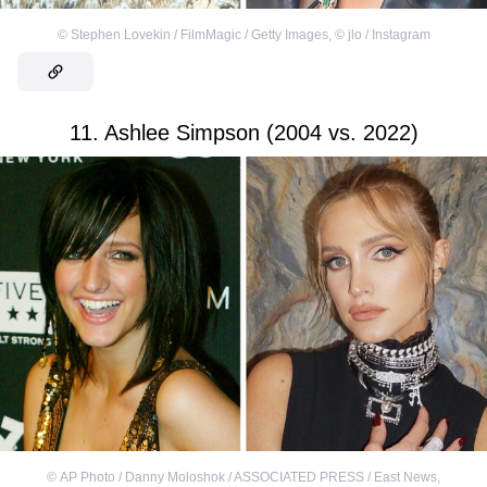
©
Stephen Lovekin / FilmMagic / Getty Images
,
©
jlo / Instagram
11. Ashlee Simpson (2004 vs. 2022)
©
AP Photo / Danny Moloshok / ASSOCIATED PRESS / East News
,