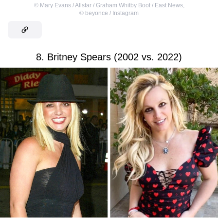
©
Mary Evans / Allstar / Graham Whitby Boot / East News
,
©
beyonce / Instagram
8. Britney Spears (2002 vs. 2022)