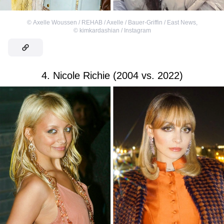
©
Axelle Woussen / REHAB / Axelle / Bauer-Griffin / East News
,
©
kimkardashian / Instagram
4. Nicole Richie (2004 vs. 2022)