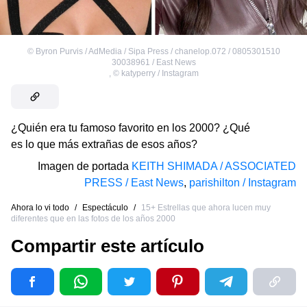
©
Byron Purvis / AdMedia / Sipa Press / chanelop.072 / 0805301510
30038961 / East News
,
©
katyperry / Instagram
¿Quién era tu famoso favorito en los 2000? ¿Qué
es lo que más extrañas de esos años?
Imagen de portada
KEITH SHIMADA / ASSOCIATED
PRESS / East News
,
parishilton / Instagram
Ahora lo vi todo
/
Espectáculo
/
15+ Estrellas que ahora lucen muy
diferentes que en las fotos de los años 2000
Compartir este artículo