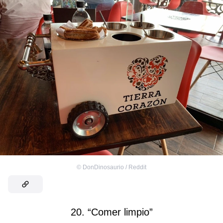
©
DonDinosaurio / Reddit
20. “Comer limpio”