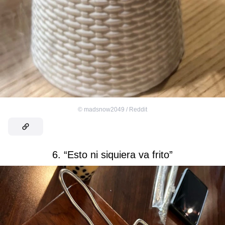
©
madsnow2049 / Reddit
6. “Esto ni siquiera va frito”