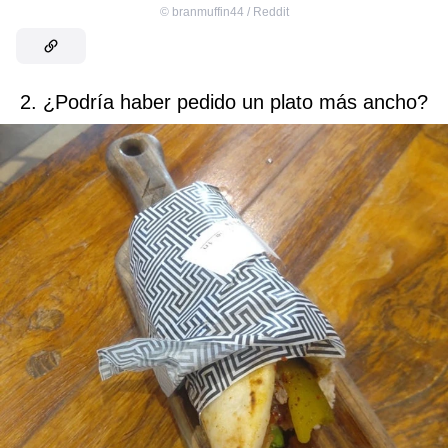
©
branmuffin44 / Reddit
2. ¿Podría haber pedido un plato más ancho?