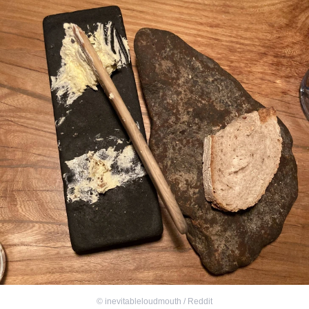
©
inevitableloudmouth / Reddit