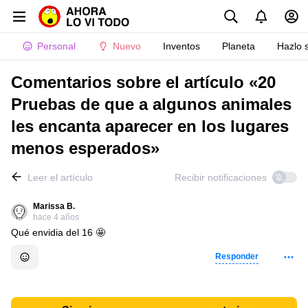
Personal
Nuevo
Inventos
Planeta
Hazlo 
Comentarios sobre el artículo «20
Pruebas de que a algunos animales
les encanta aparecer en los lugares
menos esperados»
Leer el artículo
Recibir notificaciones
Marissa B.
hace 4 años
Qué envidia del 16 🤩
Responder