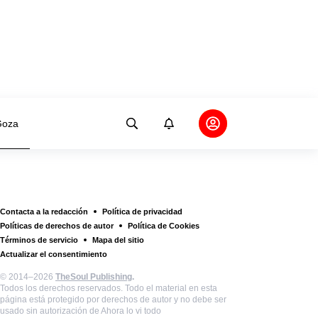
oza
Contacta a la redacción
Política de privacidad
Políticas de derechos de autor
Política de Cookies
Términos de servicio
Mapa del sitio
Actualizar el consentimiento
© 2014–2026
TheSoul Publishing
.
Todos los derechos reservados. Todo el material en esta
página está protegido por derechos de autor y no debe ser
usado sin autorización de Ahora lo vi todo