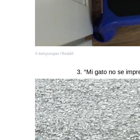
©
kerrycooper / Reddit
3. “Mi gato no se imp