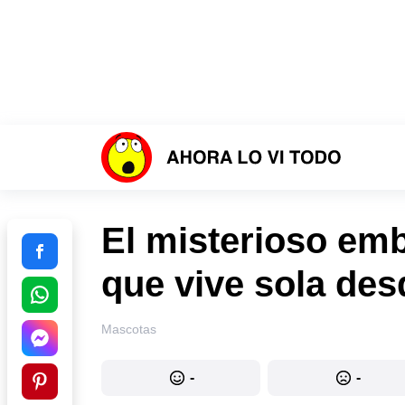
El misterioso em
que vive sola de
Mascotas
-
-