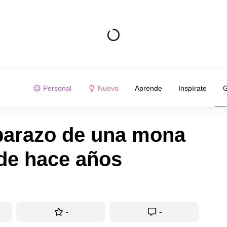
Personal
Nuevo
Aprende
Inspírate
G
barazo de una mona
sde hace años
-
-