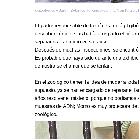
©
Zoológico y Jardín Botánico de Kujuukushima Mori Kirara /
El padre responsable de la cría era un ágil gib
descubrir cómo se las había arreglado el píca
separados, cada uno en su jaula.
Después de muchas inspecciones, se encontró q
Es probable que haya sido durante una exhibi
demostrarse el amor que se tenían.
En el zoológico tienen la idea de mudar a toda 
supuesto, ya se han encargado de reparar el f
años resolver el misterio, porque no podíamos a
muestras de ADN; Momo es muy protectora de s
zoológico.