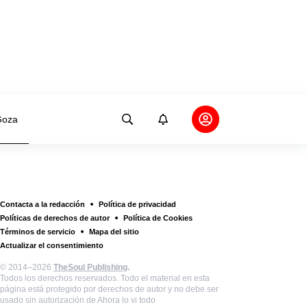
oza
Contacta a la redacción
Política de privacidad
Políticas de derechos de autor
Política de Cookies
Términos de servicio
Mapa del sitio
Actualizar el consentimiento
© 2014–2026
TheSoul Publishing
.
Todos los derechos reservados. Todo el material en esta
página está protegido por derechos de autor y no debe ser
usado sin autorización de Ahora lo vi todo