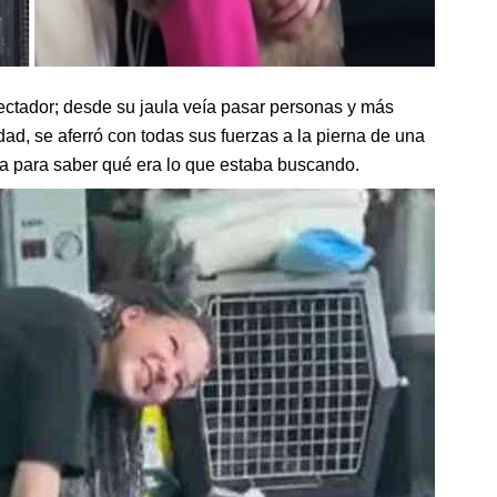
ectador; desde su jaula veía pasar personas y más
ad, se aferró con todas sus fuerzas a la pierna de una
ra para saber qué era lo que estaba buscando.