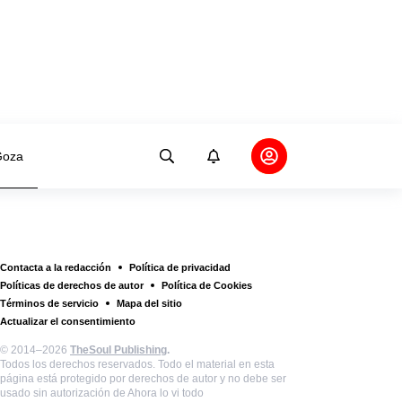
oza
Contacta a la redacción
Política de privacidad
Políticas de derechos de autor
Política de Cookies
Términos de servicio
Mapa del sitio
Actualizar el consentimiento
© 2014–2026
TheSoul Publishing
.
Todos los derechos reservados. Todo el material en esta
página está protegido por derechos de autor y no debe ser
usado sin autorización de Ahora lo vi todo