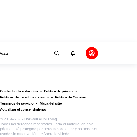
oza
Contacta a la redacción
Política de privacidad
Políticas de derechos de autor
Política de Cookies
Términos de servicio
Mapa del sitio
Actualizar el consentimiento
© 2014–2026
TheSoul Publishing
.
Todos los derechos reservados. Todo el material en esta
página está protegido por derechos de autor y no debe ser
usado sin autorización de Ahora lo vi todo