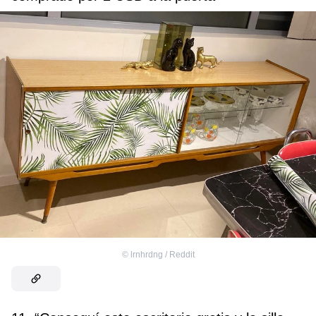
©
lrnhrdng / Reddit