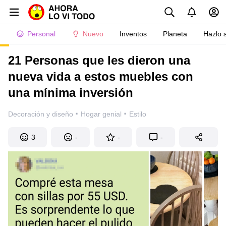
Personal
Nuevo
Inventos
Planeta
Hazlo 
21 Personas que les dieron una
nueva vida a estos muebles con
una mínima inversión
·
·
Decoración y diseño
Hogar genial
Estilo
3
-
-
-