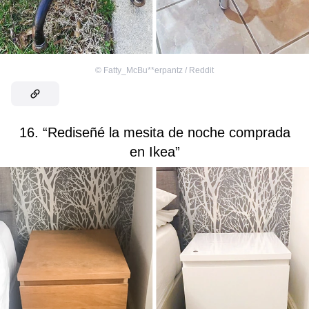
©
Fatty_McBu**erpantz / Reddit
16. “Rediseñé la mesita de noche comprada
en Ikea”