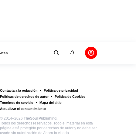
oza
Contacta a la redacción
Política de privacidad
Políticas de derechos de autor
Política de Cookies
Términos de servicio
Mapa del sitio
Actualizar el consentimiento
© 2014–2026
TheSoul Publishing
.
Todos los derechos reservados. Todo el material en esta
página está protegido por derechos de autor y no debe ser
usado sin autorización de Ahora lo vi todo