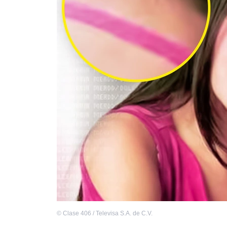
©
Clase 406 / Televisa S.A. de C.V.