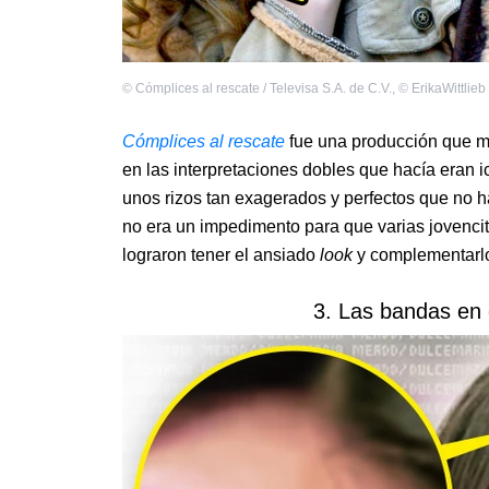
©
Cómplices al rescate / Televisa S.A. de C.V.
,
©
ErikaWittlieb
Cómplices al rescate
fue una producción que m
en las interpretaciones dobles que hacía eran 
unos rizos tan exagerados y perfectos que no 
no era un impedimento para que varias jovencit
lograron tener el ansiado
look
y complementarlo
3. Las bandas en 