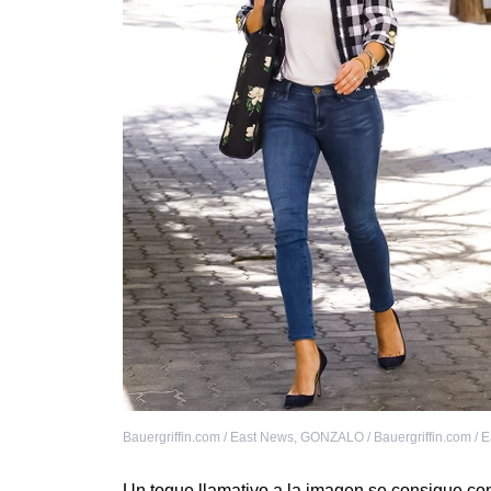
Bauergriffin.com / East News
,
GONZALO / Bauergriffin.com / 
Un toque llamativo a la imagen se consigue c