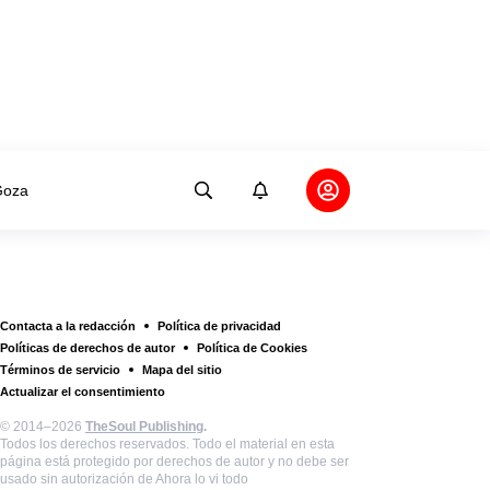
oza
Contacta a la redacción
Política de privacidad
Políticas de derechos de autor
Política de Cookies
Términos de servicio
Mapa del sitio
Actualizar el consentimiento
© 2014–2026
TheSoul Publishing
.
Todos los derechos reservados. Todo el material en esta
página está protegido por derechos de autor y no debe ser
usado sin autorización de Ahora lo vi todo