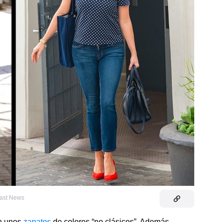
East News
on unos
zapatos
de colores “no clásicos”. Además,