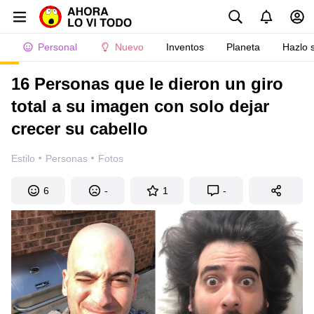
Personal
Nuevo
Inventos
Planeta
Hazlo 
16 Personas que le dieron un giro
total a su imagen con solo dejar
crecer su cabello
·
·
Estilo
Personas
Fotos
6
-
1
-