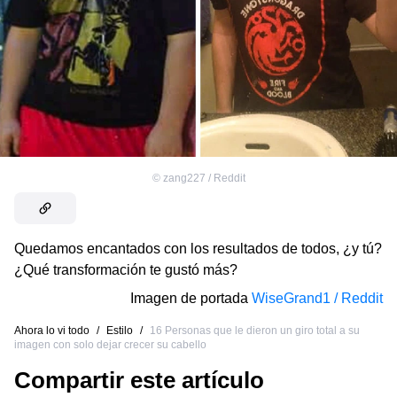
©
zang227 / Reddit
Quedamos encantados con los resultados de todos, ¿y tú?
¿Qué transformación te gustó más?
Imagen de portada
WiseGrand1 / Reddit
Ahora lo vi todo
/
Estilo
/
16 Personas que le dieron un giro total a su
imagen con solo dejar crecer su cabello
Compartir este artículo