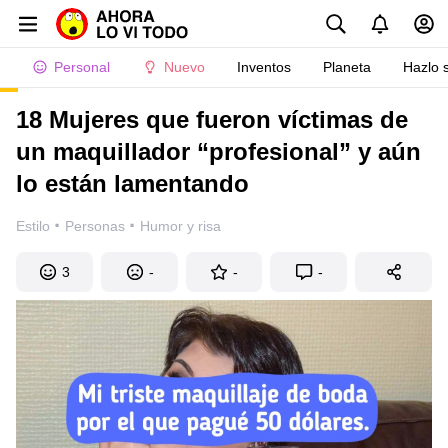
Personal
Nuevo
Inventos
Planeta
Hazlo 
18 Mujeres que fueron víctimas de
un maquillador “profesional” y aún
lo están lamentando
·
·
Estilo
Personas
Humor y risa
3
-
-
-