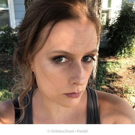
©
GirlbitesShark / Reddit