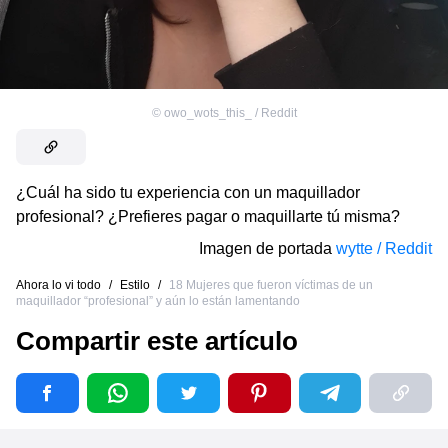
©
owo_wots_this_ / Reddit
¿Cuál ha sido tu experiencia con un maquillador
profesional? ¿Prefieres pagar o maquillarte tú misma?
Imagen de portada
wytte / Reddit
Ahora lo vi todo
/
Estilo
/
18 Mujeres que fueron víctimas de un
maquillador “profesional” y aún lo están lamentando
Compartir este artículo