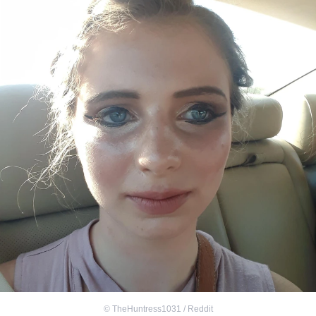
©
TheHuntress1031 / Reddit