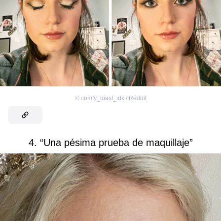
©
comfy_toast_idk / Reddit
4. “Una pésima prueba de maquillaje”