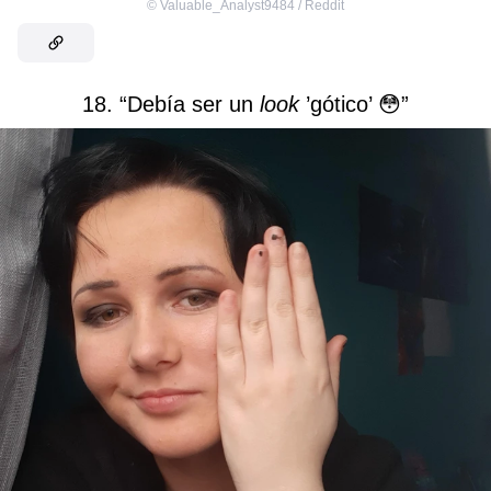
©
Valuable_Analyst9484 / Reddit
18. “Debía ser un
look
’gótico’ 😳”