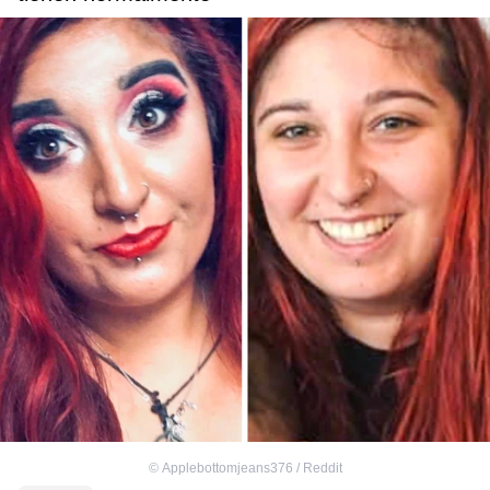
©
Applebottomjeans376 / Reddit