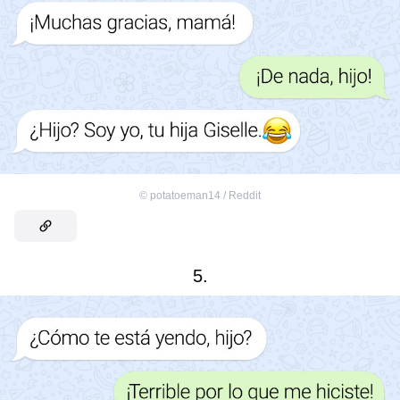
©
potatoeman14 / Reddit
5.