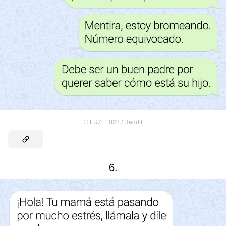
©
FUZE1022 / Reddit
6.