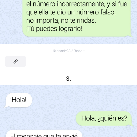
©
narob98 / Reddit
3.