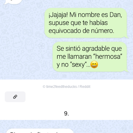
©
time2feedtheducks / Reddit
9.