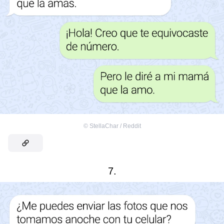
©
StellaChar / Reddit
7.