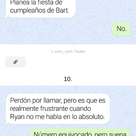
©
echo_mint / Twitter
10.