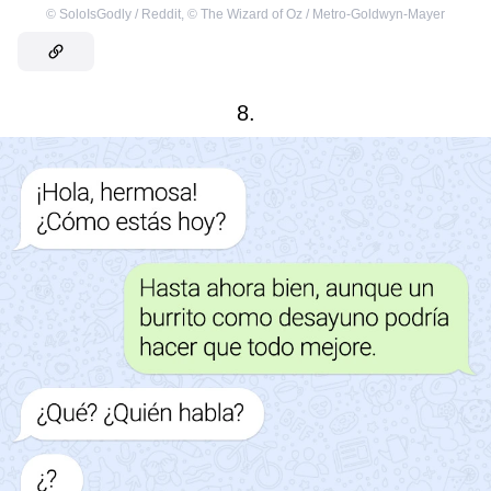
©
SoloIsGodly / Reddit
,
©
The Wizard of Oz / Metro-Goldwyn-Mayer
8.