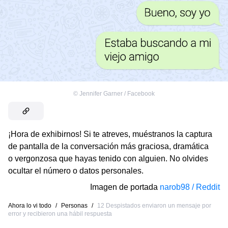
©
Jennifer Garner / Facebook
¡Hora de exhibirnos! Si te atreves, muéstranos la captura
de pantalla de la conversación más graciosa, dramática
o vergonzosa que hayas tenido con alguien. No olvides
ocultar el número o datos personales.
Imagen de portada
narob98 / Reddit
Ahora lo vi todo
/
Personas
/
12 Despistados enviaron un mensaje por
error y recibieron una hábil respuesta