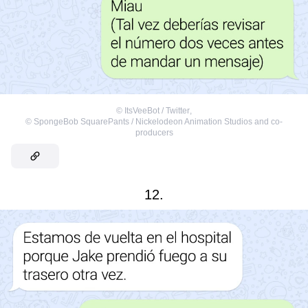
©
ItsVeeBot / Twitter
,
©
SpongeBob SquarePants / Nickelodeon Animation Studios and co-
producers
12.