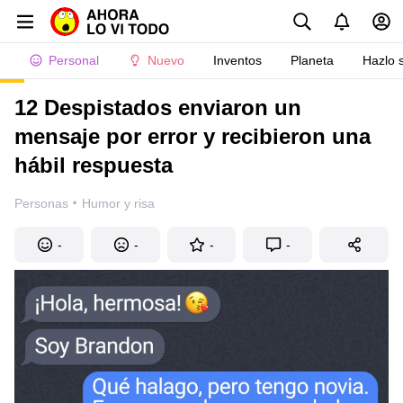
Personal
Nuevo
Inventos
Planeta
Hazlo 
12 Despistados enviaron un
mensaje por error y recibieron una
hábil respuesta
·
Personas
Humor y risa
-
-
-
-