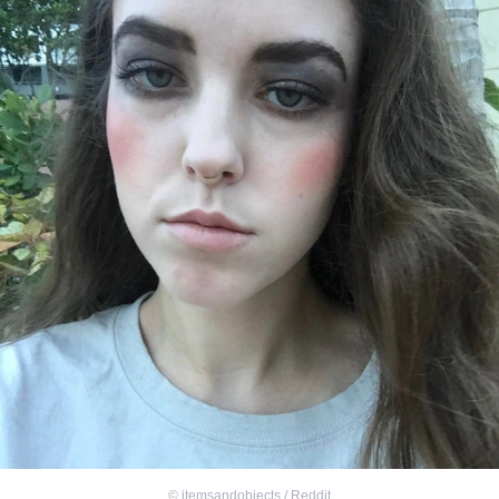
©
itemsandobjects / Reddit