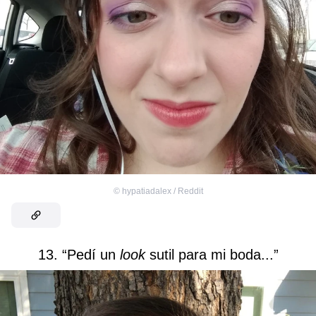
©
hypatiadalex / Reddit
13. “Pedí un
look
sutil para mi boda...”