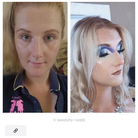
©
swedishy / reddit