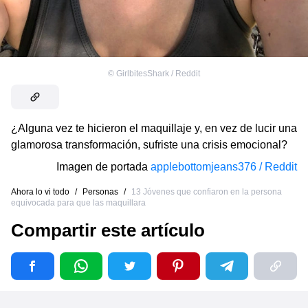
©
GirlbitesShark / Reddit
¿Alguna vez te hicieron el maquillaje y, en vez de lucir una
glamorosa transformación, sufriste una crisis emocional?
Imagen de portada
applebottomjeans376 / Reddit
Ahora lo vi todo
/
Personas
/
13 Jóvenes que confiaron en la persona
equivocada para que las maquillara
Compartir este artículo