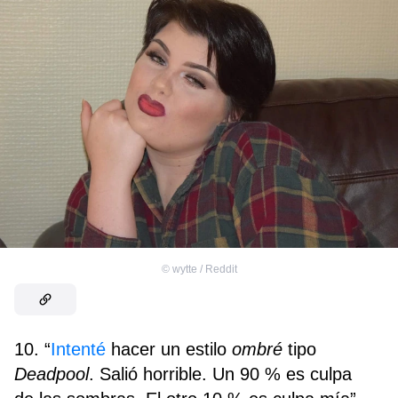
©
wytte / Reddit
10. “
Intenté
hacer un estilo
ombré
tipo
Deadpool
. Salió horrible. Un 90 % es culpa