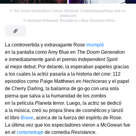
©
The Doom Generation / Union Générale Cinématographique and co-
producers
,
©
Nicholas Kirkwood: Resistance / Blue Shadows Films
La controvertida y extravagante Rose
irrumpió
en la pantalla como Amy Blue en
The Doom Generation
e inmediatamente ganó el premio
Independent Spirit
al mejor debut. Por delante, la esperaban papeles gracias
a los cuales la actriz pasaría a la historia del cine: 112
episodios como Paige Matthews en
Hechiceras
y el papel
de Cherry Darling, la bailarina de go-go con una sola
pierna que salva a la humanidad de los zombis
en la película
Planeta terror
. Luego, la actriz se dedicó
a la música, creó su propia línea de cosméticos y lanzó
el libro
Brave
, acerca de la fuerza del espíritu de Rose.
La última vez que los espectadores vieron a McGowan fue
en el
cortometraje
de comedia
Resistance
.