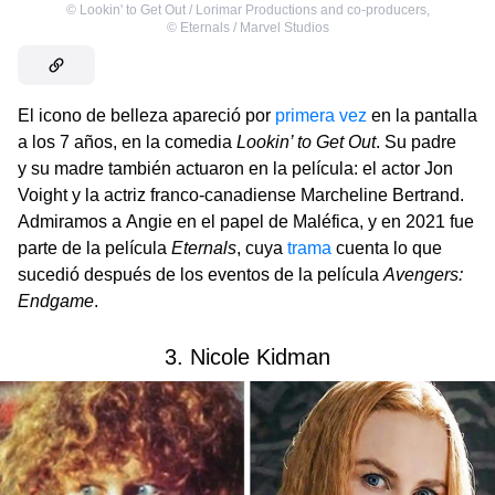
©
Lookin' to Get Out / Lorimar Productions and co-producers
,
©
Eternals / Marvel Studios
El icono de belleza apareció por
primera vez
en la pantalla
a los 7 años, en la comedia
Lookin’ to Get Out
. Su padre
y su madre también actuaron en la película: el actor Jon
Voight y la actriz franco-canadiense Marcheline Bertrand.
Admiramos a Angie en el papel de Maléfica, y en 2021 fue
parte de la película
Eternals
, cuya
trama
cuenta lo que
sucedió después de los eventos de la película
Avengers:
Endgame
.
3. Nicole Kidman