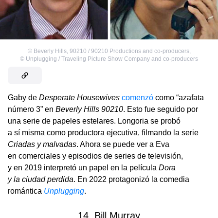
©
Beverly Hills, 90210 / 90210 Productions and co-producers
,
©
Unplugging / Traveling Picture Show Company and co-producers
Gaby de
Desperate Housewives
comenzó
como “azafata
número 3” en
Beverly Hills 90210
. Esto fue seguido por
una serie de papeles estelares. Longoria se probó
a sí misma como productora ejecutiva, filmando la serie
Criadas y malvadas
. Ahora se puede ver a Eva
en comerciales y episodios de series de televisión,
y en 2019 interpretó un papel en la película
Dora
y la ciudad perdida
. En 2022 protagonizó la comedia
romántica
Unplugging
.
14. Bill Murray