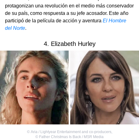
protagonizan una revolución en el medio más conservador
de su país, como respuesta a su jefe acosador. Este año
participó de la película de acción y aventura
El Hombre
del Norte
.
4. Elizabeth Hurley
©
Aria / Lightyear Entertainment and co-producers
,
©
Father Christmas Is Back / MSR Media