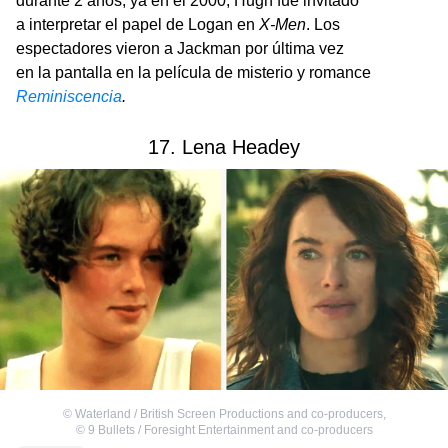
durante 2 años; ya en el 2000, Hugh fue invitado
a interpretar el papel de Logan en
X-Men
. Los
espectadores vieron a Jackman por última vez
en la pantalla en la película de misterio y romance
Reminiscencia
.
17. Lena Headey
©
Waterland / British Screen Productions and co-producers
,
©
9 Bullets / Foresight Entertainment and co-producers