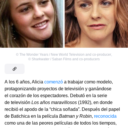
©
The Wonder Years / New World Television and co-producer
,
©
Sharkwater / Saban Films and co-producers
A los 6 años, Alicia
comenzó
a trabajar como modelo,
protagonizando proyectos de televisión y ganándose
el corazón de los espectadores. Debutó en la serie
de televisión
Los años maravillosos
(1992), en donde
recibió el apodo de la “chica soñada”. Después del papel
de Batichica en la película
Batman y Robin
,
reconocida
como una de las peores películas de todos los tiempos,