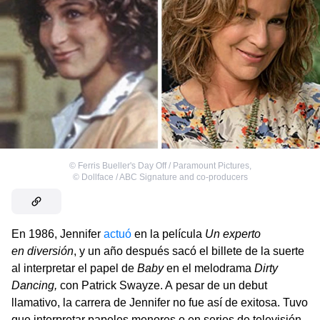
©
Ferris Bueller's Day Off / Paramount Pictures
,
©
Dollface / ABC Signature and co-producers
En 1986, Jennifer
actuó
en la película
Un experto
en diversión
, y un año después sacó el billete de la suerte
al interpretar el papel de
Baby
en el melodrama
Dirty
Dancing,
con Patrick Swayze. A pesar de un debut
llamativo, la carrera de Jennifer no fue así de exitosa. Tuvo
que interpretar papeles menores o en series de televisión.