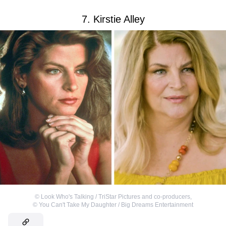
7. Kirstie Alley
©
Look Who's Talking / TriStar Pictures and co-producers
,
©
You Can't Take My Daughter / Big Dreams Entertainment