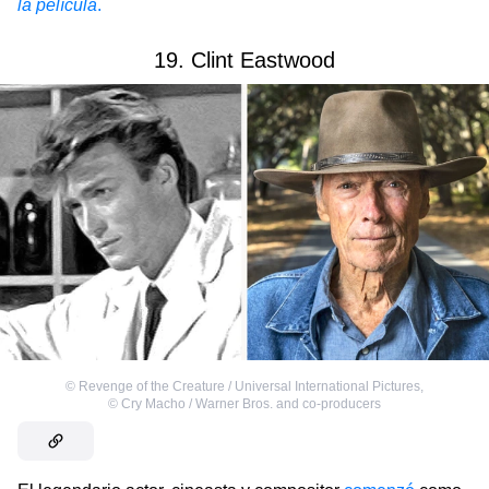
la película
.
19. Clint Eastwood
©
Revenge of the Creature / Universal International Pictures
,
©
Cry Macho / Warner Bros. and co-producers