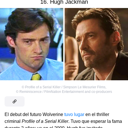
16. Hugh Jackman
©
Profile of a Serial Killer / Simpson Le Mesurier Films
,
©
Reminiscence / FilmNation Entertainment and co-producers
El debut del futuro Wolverine
tuvo lugar
en el thriller
criminal
Profile of a Serial Killer
. Tuvo que esperar la fama