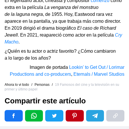
El legendario actor, cineasta y compositor
comenzó
como
extra en la película
La venganza del monstruo
de la laguna negra
, de 1955. Hoy, Eastwood rara vez
aparece en la pantalla, ya que trabaja más como director.
En 2019 dirigió el drama biográfico
El caso de Richard
Jewell
. En 2021, reapareció como actor en la película
Cry
Macho
.
¿Quién es tu actor o actriz favorito? ¿Cómo cambiaron
a lo largo de los años?
Imagen de portada
Lookin' to Get Out / Lorimar
Productions and co-producers
,
Eternals / Marvel Studios
Ahora lo vi todo
/
Personas
/
19 Famosos del cine y la televisión en su
primer y último papel
Compartir este artículo