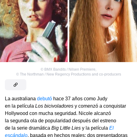
©
BMX Bandits / Nilsen Premiere
,
©
The Northman / New Regency Productions and co-producers
La australiana
debutó
hace 37 años como Judy
en la película
Los bicivoladores
y comenzó a conquistar
Hollywood con mucha seguridad. Nicole alcanzó
la segunda ola de popularidad después del estreno
de la serie dramática
Big Little Lies
y la película
El
escándalo
, basada en hechos reales: dos presentadoras