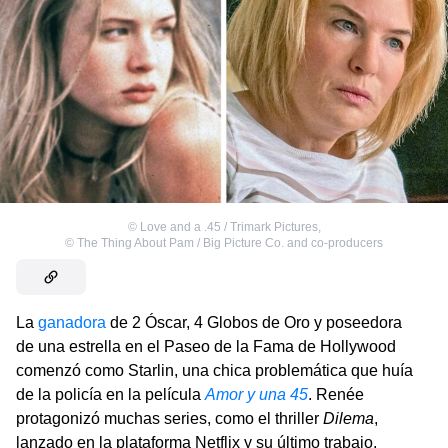
©
Love and a .45 / Trimark Pictures
,
©
The Thing About Pam / Big Picture Co. and co-producers
La
ganadora
de 2 Óscar, 4 Globos de Oro y poseedora
de una estrella en el Paseo de la Fama de Hollywood
comenzó como Starlin, una chica problemática que huía
de la policía en la película
Amor y una 45
. Renée
protagonizó muchas series, como el thriller
Dilema
,
lanzado en la plataforma Netflix y su último trabajo,