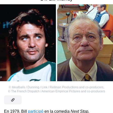
©
Meatballs / Dunning / Link / Reitman Productions and co-producers
,
©
The French Dispatch / American Empirical Pictures and co-producers
En 1979, Bill
participó
en la comedia
Next Stop,