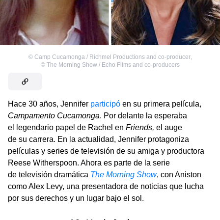
©
Camp Cucamonga / Richmel Productions and co-producer
,
©
The Morning Show / Echo Films and co-producers
Hace 30 años, Jennifer
participó
en su primera película,
Campamento Cucamonga
. Por delante la esperaba
el legendario papel de Rachel en
Friends,
el auge
de su carrera. En la actualidad, Jennifer protagoniza
películas y series de televisión de su amiga y productora
Reese Witherspoon. Ahora es parte de la serie
de televisión dramática
The Morning Show
, con Aniston
como Alex Levy, una presentadora de noticias que lucha
por sus derechos y un lugar bajo el sol.