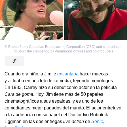
©
Rubberface / Canadian Broadcasting Corporation (CBC) and co-producer
,
©
Sonic the Hedgehog 2 / Paramount Pictures and co-producers
Cuando era niño, a Jim le
encantaba
hacer muecas
y actuaba en un club de comedia, leyendo monólogos.
En 1983, Carrey hizo su debut como actor en la película
Cara de goma
. Hoy, Jim tiene más de 50 papeles
cinematográficos a sus espaldas, y es uno de los
comediantes mejor pagados del mundo. El actor entretuvo
a la audiencia con su papel del Doctor Ivo Robotnik
Eggman en las dos entregas
live-action
de
Sonic,