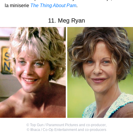
la miniserie
The Thing About Pam
.
11. Meg Ryan
©
Top Gun / Paramount Pictures and co-producer
,
©
Ithaca / Co-Op Entertainment and co-producers