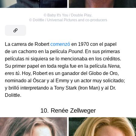
©
Baby It's You / Double Play
,
©
Dolittle / Universal Pictures and co-producers
La carrera de Robert
comenzó
en 1970 con el papel
de un cachorro en la película
Pound.
En sus primeras
películas ni siquiera se lo mencionaba en los créditos.
Su primer papel en toda regla fue en la película
Nena,
eres tú
. Hoy, Robert es un ganador del Globo de Oro,
nominado al Óscar y al Emmy y un actor muy solicitado;
y brilló interpretando a Tony Stark (Iron Man) y al Dr.
Dolittle.
10. Renée Zellweger