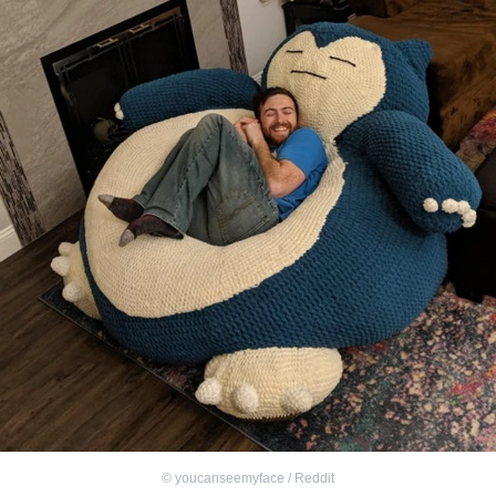
©
youcanseemyface / Reddit