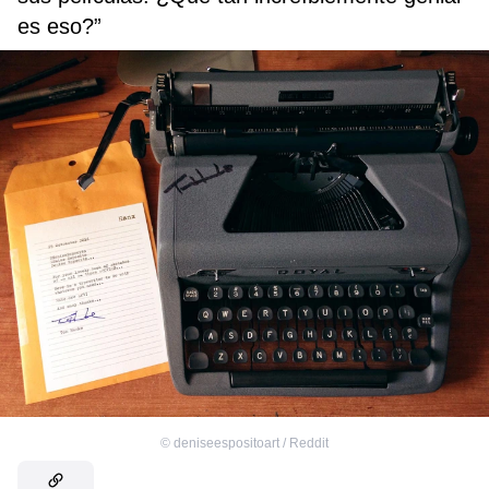
es eso?”
©
deniseespositoart / Reddit