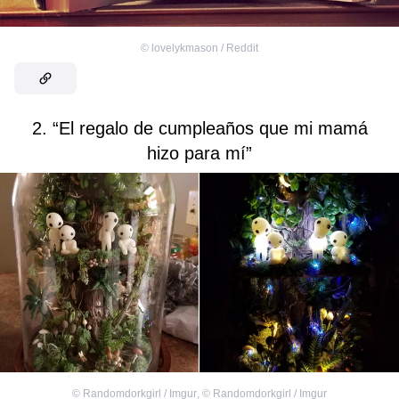
©
lovelykmason / Reddit
2. “El regalo de cumpleaños que mi mamá
hizo para mí”
©
Randomdorkgirl / Imgur
,
©
Randomdorkgirl / Imgur