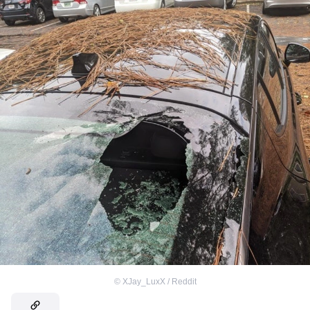
©
XJay_LuxX / Reddit