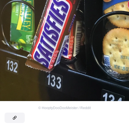
©
HooptyDooDooMeister / Reddit