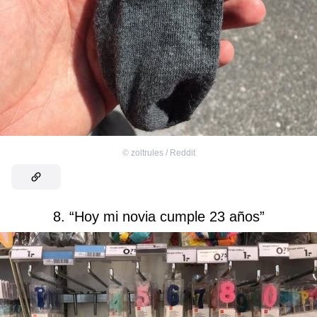
©
zoltrules / Reddit
8. “Hoy mi novia cumple 23 años”